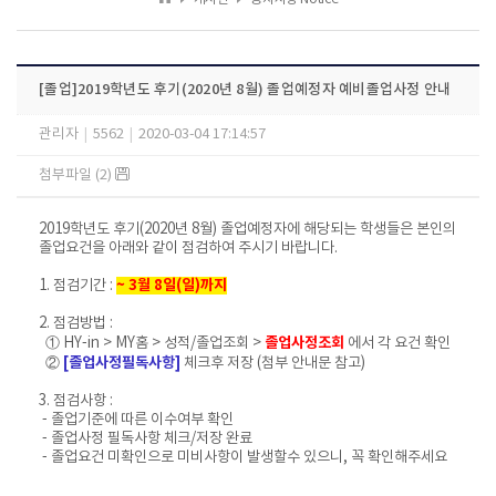
[졸업]2019학년도 후기(2020년 8월) 졸업예정자 예비졸업사정 안내
관리자
|
5562
|
2020-03-04 17:14:57
첨부파일 (2)
2019학년도 후기(2020년 8월) 졸업예정자에 해당되는 학생들은 본인의
졸업요건을 아래와 같이 점검하여 주시기 바랍니다.
1. 점검기간 :
~ 3월 8일(일)까지
2. 점검방법 :
① HY-in > MY홈 > 성적/졸업조회 >
졸업사정조회
에서 각 요건 확인
②
[
졸업사정필독사항]
체크후 저장 (첨부 안내문 참고)
3. 점검사항 :
- 졸업기준에 따른 이수여부 확인
- 졸업사정 필독사항 체크/저장 완료
- 졸업요건 미확인으로 미비사항이 발생할수 있으니, 꼭 확인해주세요