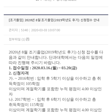
[조기졸업] 2020년 8월 조기졸업(2019학년도 후기) 신청접수 안내
관리자
|
5340
|
2020-03-03 10:07:00
첨부파일 (1)
2020
년
8
월 조기졸업
(2019
학년도 후기
)
신청 접수를 다
음과 같이 안내합니다
.
단과대학에서는 다음의 일정에
따라 진행해 주시기 바랍니다
.
1.
접수일정
: 2020.03.16.(
월
) ~ 03.20(
금
)
2.
신청자격
가
. ~ 2016
학번
:
입학 후
5
학기 이상을 이수하고 총 취
득학점이
105
학점
이상이며 계절학기를 포함한 누적 평점이
4.00
이상인
자
나
. 2017
학번
~ :
입학 후
6
학기 이상을 이수하고 총
취득학점이
115
학점
이상이며 계절학기를 포함한 누적 평점이
4.00
이상인