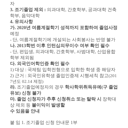
자
3.
조기졸업 제외
:
의과대학
,
간호학부
,
공과대학 건축
학부
,
음악대학
4.
유의사항
가
. 2020
년 여름계절학기 성적까지 포함하여 졸업사정
예정
-
단
,
여름계절학기에 개설되는 사회봉사는 반영 불가
나
. 2013
학번 이후 인턴십의무이수 여부 확인 필수
-
단
,
편입생
,
의과대학
,
간호학부
,
사범대학
,
산업융합
학부 제외됨
다
.
외국인어학인증 확인 필수
1)
대상
:
국제팀 입학전형으로 입학한 학생 중 해당자
2)
근거
:
외국인유학생 졸업인증제 시행세칙 참고
(201
7
년도
02.14
제정
)
라
.
조기졸업예정자의 경우
학사학위취득유예
(
구 졸업
유보
)
신청 불가
마
.
졸업 신청자가 추후 신청취소 또는 탈락 시
장학대
상 제외 등
불이익이 발생할
수 있음을 안내
붙 임
1.
조기졸업 신청 안내문
1
부