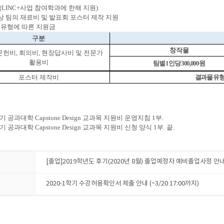
(LINC+
사업 참여학과에 한해 지원
)
상 팀의 재료비 및 발표회 포스터 제작 지원
 유형에 따른 지원금
구분
창작물
문헌비
,
회의비
,
현장답사비 및 전문가
활용비
팀별
1
인당
300,000
원
포스터 제작비
결과물 유형
기 공과대학
Capstone Design
교과목 지원비 운영지침
1
부
.
기 공과대학
Capstone Design
교과목 지원비 신청 양식
1
부
.
끝
.
[졸업]2019학년도 후기(2020년 8월) 졸업예정자 예비졸업사정 안
2020-1학기 수강허용확인서 제출 안내 (~3/20 17:00까지)