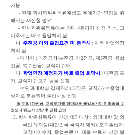
가능
- 현재 학사학위취득유예생도 유예기간 연장을 위
해서는 재신청 필요
- 학사학위취득유예는 최대 4회까지 신청 가능, 그
이후에는 바로 졸업처리 됨
나.
주전공 이외 졸업요건 미 총족시
: 자동 학업연장
처리 됨
- 대상자 : 다전공자(부전공, 제2전공, 제3전공, 융합
전공, 복수전공), 교직이수자
다.
학업연장 예정자가 바로 졸업 희망시
: 다전공 포
기, 교직이수 포기 등을 신청
☞단과대학별 결재처리(교직은 교직과) ☞졸업대
상자로 분류되어 졸업사정 진행
※[주의] 다전공, 교직포기를 하더라도 졸업요건이 미충족될 수
있으니 반드시 상담 후 진행 요망
3. 학사학위취득유예 신청 제외대상 : 의과대학 및 외
국인 유학생(대한민국 국적자 제외), 조기졸업자,
교직미이수자, 졸업논문 미 제출 수료자 신청 불