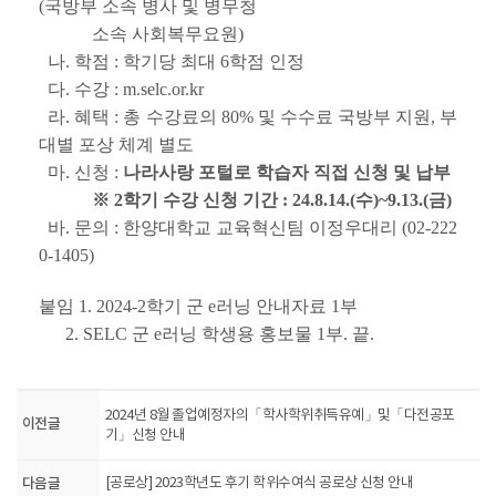
(국방부 소속 병사 및 병무청
소속 사회복무요원)
나. 학점 : 학기당 최대 6학점 인정
다. 수강 : m.selc.or.kr
라. 혜택 : 총 수강료의 80% 및 수수료 국방부 지원, 부
대별 포상 체계 별도
마. 신청 :
나라사랑 포털로 학습자 직접 신청 및 납부
※ 2학기 수강 신청 기간 : 24.8.14.(수)~9.13.(금)
바. 문의 : 한양대학교 교육혁신팀 이정우대리 (02-222
0-1405)
붙임 1.
2024-2학기 군 e러닝 안내자료 1부
2. SELC 군 e러닝 학생용 홍보물 1부. 끝.
2024년 8월 졸업예정자의「학사학위취득유예」및「다전공포
이전글
기」신청 안내
다음글
[공로상] 2023학년도 후기 학위수여식 공로상 신청 안내