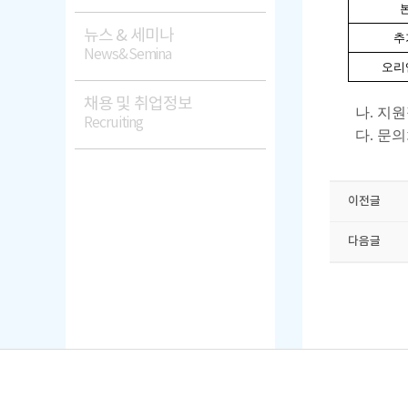
뉴스 & 세미나
추
News&Semina
오리
채용 및 취업정보
나. 지원
Recruiting
다. 문의처: 
이전글
다음글