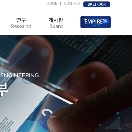
HOME
CONTACT
|
BK21FOUR
연구
게시판
Research
Board
D ENGINEERING
부