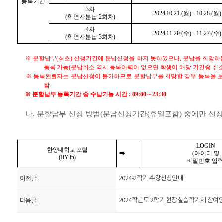
등록기간
3차
2024.10.21.(월) - 10.28.(월)
(학연자분납 2회차)
4차
2024.11.20.(수) - 11.27.(수)
(학연자분납 3회차)
※ 분할납부(최초) 신청기간에 분납신청을 하지 못하였으나, 분납을 희망하는
등록 가능(분납취소 역시 등록이력이 없으면 학생이 해당 기간중 취소
※ 등록완료자는 분납신청이 불가하므로 분할납부를 희망할 경우 등록을 보
함
※ 분할납부 등록기간 중 수납가능 시간 : 09:00 ~ 23:30
나. 분할납부 신청 방법(분납신청기간(휴일포함) 중에만 신청
LOGIN
한양대학교 포털
(아이디 및
➡
(HY-in)
비밀번호 입력
이전글
2024-2학기 수강신청안내
다음글
2024학년도 2학기 현장실습학기제 참여