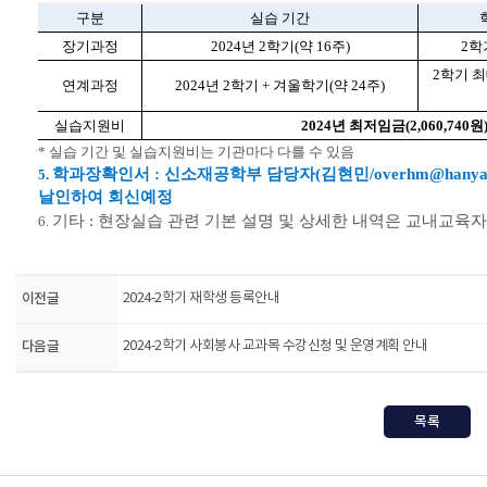
구분
실습 기간
장기과정
2024년 2학기(약 16주)
2학
2학기 최
연계과정
2024년 2학기 + 겨울학기(약 24주)
실습지원비
2024년 최저임금(2,060,740
* 실습 기간 및 실습지원비는 기관마다 다를 수 있음
학과장확인서 : 신소재공학부 담당자(김현민/overhm@hanyag
5.
날인하여 회신예정
기타 : 현장실습 관련 기본 설명 및 상세한 내역은 교내교육자료
6.
이전글
2024-2학기 재학생 등록안내
다음글
2024-2학기 사회봉사 교과목 수강신청 및 운영계획 안내
목록