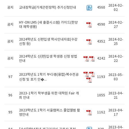
2024-02-
공지
교내장학금(가계곤란장학) 추가신청안내
4560
02
HY-ON LMS (새 출결시스템) 가이드(한양
2024-02-
공지
4590
대 재학생용)
27
2024학년도 신편입생 학사안내자료(수강
2024-02-
공지
4352
신청 등)
25
2024학년도 신(편)입생 학생증 신청 방법
2024-02-
공지
4242
안내
22
2023학년도 1학기 부·다중(융합)·복수전공
2023-05-
97
1193
03
신청 및 포기 안�...
2023-1학기 학부생을 위한 대학원 Fair 개
2023-04-
96
1055
최 안내
21
2023학년도 1학기 서울캠퍼스 졸업앨범 촬
2023-04-
95
1162
영안내
17
2023-04-