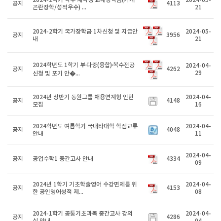
2024-2학기 학부 재학생 교내장학금(가계
2024-05-
공지
4113
곤란장학/성적우수) ...
21
2024-2학기 국가장학금 1차신청 및 지급안
2024-05-
공지
3956
내
21
2024학년도 1학기 부·다중(융합)·복수전공
2024-04-
공지
4262
29
신청 및 포기 안�...
2024년 상반기 동원그룹 채용연계형 인턴
2024-04-
공지
4148
모집
16
2024학년도 여름학기 국내타대학 학점교류
2024-04-
공지
4048
안내
11
2024-04-
공지
공업수학1 중간고사 안내
4334
09
2024년 1학기 기초학술영어 수강면제를 위
2024-04-
공지
4153
한 공인영어성적 제...
08
2024-1학기 공통기초과목 중간고사 강의
2024-04-
공지
4286