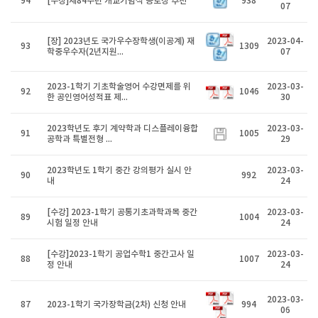
94
[수상]제84주년 개교기념식 공로상 추천
938
07
[장] 2023년도 국가우수장학생(이공계) 재
2023-04-
93
1309
학중우수자(2년지원...
07
2023-1학기 기초학술영어 수강면제를 위
2023-03-
92
1046
한 공인영어성적표 제...
30
2023학년도 후기 계약학과 디스플레이융합
2023-03-
91
1005
공학과 특별전형 ...
29
2023학년도 1학기 중간 강의평가 실시 안
2023-03-
90
992
내
24
[수강] 2023-1학기 공통기초과학과목 중간
2023-03-
89
1004
시험 일정 안내
24
[수강]2023-1학기 공업수학1 중간고사 일
2023-03-
88
1007
정 안내
24
2023-03-
87
2023-1학기 국가장학금(2차) 신청 안내
994
06