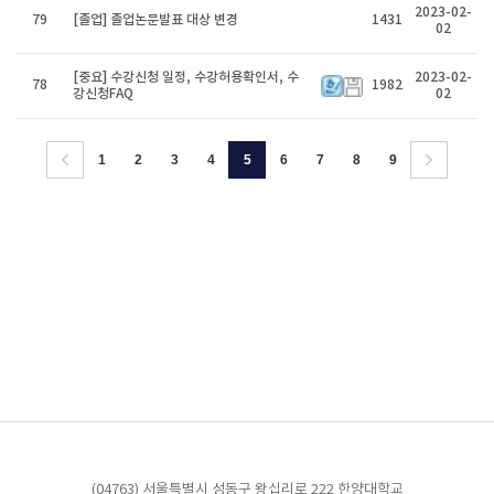
2023-02-
79
[졸업] 졸업논문발표 대상 변경
1431
02
[중요] 수강신청 일정, 수강허용확인서, 수
2023-02-
78
1982
강신청FAQ
02
1
2
3
4
5
6
7
8
9
(04763) 서울특별시 성동구 왕십리로 222 한양대학교