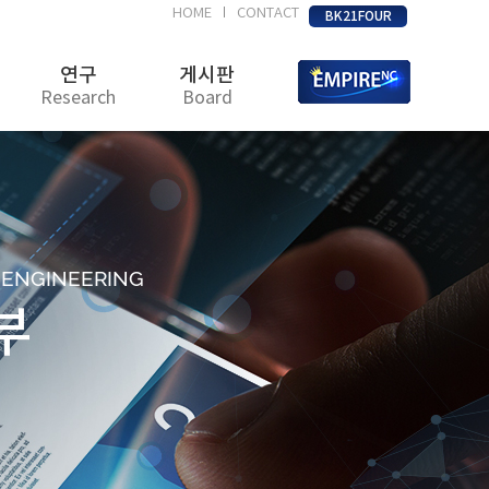
HOME
CONTACT
|
BK21FOUR
연구
게시판
Research
Board
D ENGINEERING
부