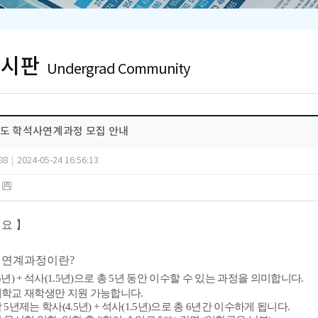
게시판
Undergrad Community
년도 학석사연계과정 모집 안내
88
|
2024-05-24 16:56:13
)
개요
】
사 연계과정이란?
5
년
) +
석사
(1.5
년
)
으로 총
5
년 동안 이수할 수 있는 과정을
의미합니다
.
학교 재학생만 지원 가능
합니다
.
학
5
년제는 학사
(4.5
년
) +
석사
(1.5
년
)
으로 총
6
년간 이수
하게 됩니다
.