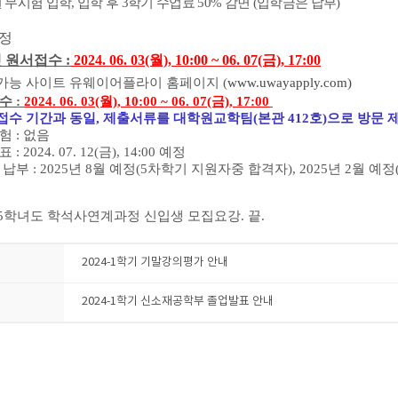
 무시험 입학
,
입학 후
3
학기 수업료
50%
감면
(
입학금은 납부
)
일정
 원서접수 :
2024. 06. 03(월), 10:00 ~ 06. 07(금), 17:00
가능 사이트 유웨이어플라이 홈페이지 (
www.uwayapply.com)
수 :
2024. 06. 03(월), 10:00 ~ 06. 07(금), 17:00
수 기간과 동일, 제출서류를 대학원교학팀(본관 412호)으로 방문 
험 : 없음
 2024. 07. 12(금), 14:00 예정
납부 : 2025년 8월 예정(5차학기 지원자중 합격자), 2025년 2월 예
25학녀도 학석사연계과정 신입생 모집요강. 끝.
2024-1학기 기말강의평가 안내
2024-1학기 신소재공학부 졸업발표 안내