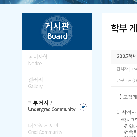
게시판
학부 
Board
공지사항
2025학
Notice
관리자
|
15
갤러리
첨부파일 (1
Gallery
【
모집
학부 게시판
Undergrad Community
1. 학석
⦁
학사
(3.
대학원 게시판
⦁
한양대
Grad Community
⦁
건축