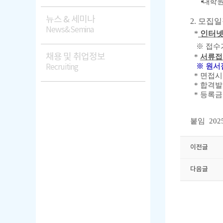
⦁
대학원
뉴스 & 세미나
2. 모집
News&Semina
*
인터넷
※ 접수
채용 및 취업정보
*
서류접
※ 원서접
Recruiting
* 면접시
* 합격발표 :
* 등록금 
붙임 20
이전글
다음글