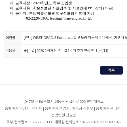
라
.
교육대상
: 2020
학년도 학부 신입생
마
.
교육내용
:
학술정보관 자료검색 및 시설안내
PPT
강의
(25
분
)
바
.
문의처
:
백남학술정보관 연구정보팀 이병대 차장
02-2220-1366,
leesing@hanyang.ac.kr.
끝
.
이전글
[안내] WISET-ORACLE Korea 글로벌 멘토링 이공계 여대학(원)생 멘티
다음글
★[수업] 2020-1학기 원격수업 1주차 추가 연장 안내(~4/11)
목록
(04763) 서울특별시 성동구 왕십리로 222 한양대학교
홈페이지 담당자 : 신지원 | 홈페이지 책임자 : 학부장 김현우 | 홈페이지 관리자 :
선임팀원 장경선
학부 전화번호 : 02-2220-3114, 대학원 전화번호 : 02-2220-3122 / FAX : 02-