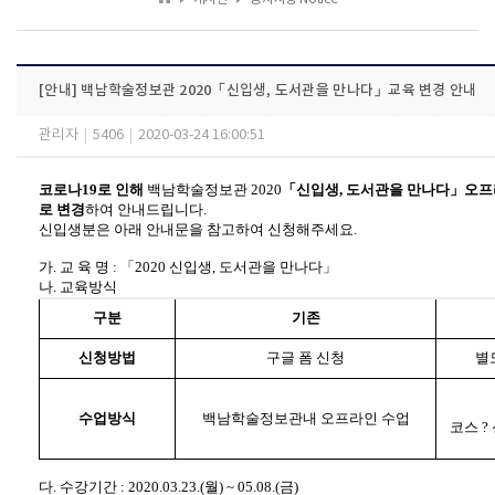
[안내] 백남학술정보관 2020「신입생, 도서관을 만나다」교육 변경 안내
관리자
|
5406
|
2020-03-24 16:00:51
코로나
19
로 인해
백남학술정보관
2020
「
신입생
,
도서관을 만나다
」
오프
로 변경
하여 안내드립니다
.
신입생분은 아래 안내문을 참고하여 신청해주세요.
가
.
교 육 명
:
「
2020
신입생
,
도서관을 만나다
」
나
.
교육방식
구분
기존
신청방법
구글 폼 신청
별
수업방식
백남학술정보관내 오프라인 수업
코스
?
다
.
수강기간
: 2020.03.23.(
월
) ~ 05.08.(
금
)