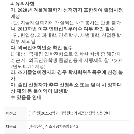
4.
유의사항
가
. 2020
년 겨울계절학기 성적까지 포함하여 졸업사정
예정
-
단
,
겨울계절학기에 개설되는 사회봉사는 반영 불가
나
. 2013
학번 이후 인턴십의무이수 여부 확인 필수
-
단
,
편입생
,
의과대학
,
간호학부
,
사범대학
,
산업융합
학부 제외됨
다
.
외국인어학인증 확인 필수
1)
대상
:
국제팀 입학전형으로 입학한 학생 중 해당자
2)
근거
:
외국인유학생 졸업인증제 시행세칙 참고
(201
7
년도
02.14
제정
)
라
.
조기졸업예정자의 경우
학사학위취득유예 신청 불
가
마
.
졸업 신청자가 추후 신청취소 또는 탈락 시
장학대
상 제외 등
불이익이 발생할
수 있음을 안내
이전글
[대학원]2021-2학기 대학원생 가계곤란 장학 신청 안내
다음글
[수강신청] 신소재공학종합설계2