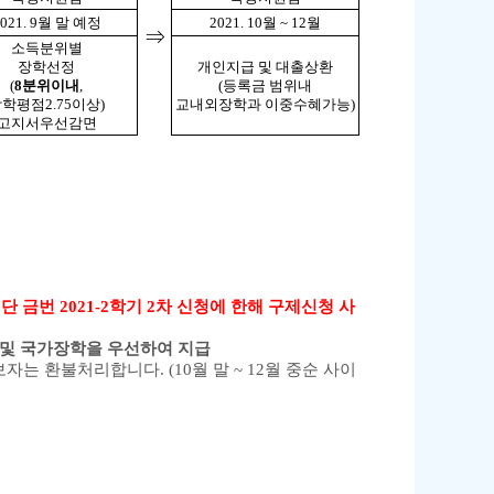
021. 9
월 말 예정
2021. 10
월
~ 12
월
⇒
소득분위별
장학선정
개인지급 및 대출상환
(
8
분위이내
,
(
등록금 범위내
장학평점
2.75
이상
)
교내외장학과 이중수혜가능
)
고지서우선감면
.
단 금번
2021-2
학기
2
차 신청에 한해 구제신청 사
 및 국가장학을 우선하여 지급
통보자는 환불처리합니다
. (10
월 말
~ 12
월 중순 사이