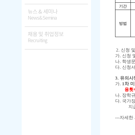
기간
뉴스 & 세미나
News&Semina
방법
채용 및 취업정보
Recruiting
2.
신청 
가
.
신청 
나
.
학생
다
.
신청서
3.
유의사
가
.
1
차 
용횟
나
.
장학규
다
.
국가장
지
---자세