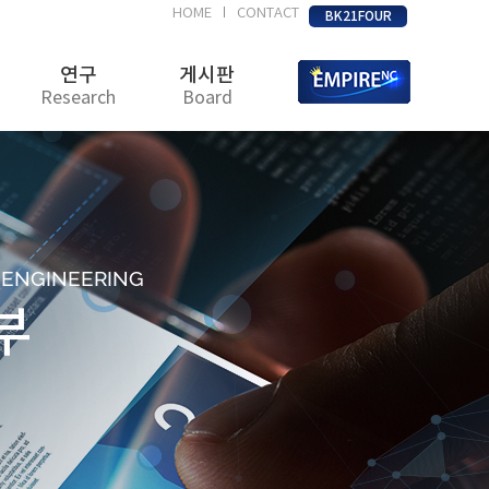
HOME
CONTACT
|
BK21FOUR
연구
게시판
Research
Board
D ENGINEERING
부