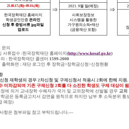
21.08.17.(
화
)~09.16.(
목
)
2021. 9
월 말
(
예정
)
2
⇒
⇒
한국장학재단 홈페이지
사회보장정보
학생공인인증
온라인
시스템을 활용한
신청 후 증빙서류
jpg
파일
가구원의소득
⦁
재산
업로드
(
금융재산 포함
)
및 문의
및 서류접수
:
한국장학재단 홈페이지
(
http://www.kosaf.go.kr
)
문의
:
한국장학재단 콜센터
1599-2000
 출력화면
:
재단 로그인 후 장학금
>
장학금신청
>
신청현황
항
미신청 재학생의 경우
2
차신청 및 구제신청서 적용시
2
회에 한해 지원
수 미차감되며 기존 구제신청
2
회를 다 소진한 학생도 구제 대상이 됨
정에 의거 교내장학 수혜자가 국가 및 교외장학에 선발될 경우
교외
학금은 등록금고지서 감면을 원칙으로 하지만 납부 후 소득분위 
급 예정
)
한 사항은 첨부파일 참고 부탁드립니다.---