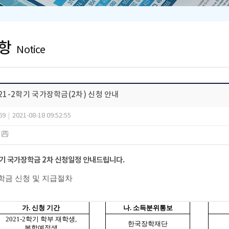
항
Notice
021-2학기 국가장학금(2차) 신청 안내
69
|
2021-08-18 09:52:55
)
기 국가장학금
2
차 신청일정 안내드립니다.
학금 신청 및 지급절차
가
.
신청 기간
나
.
소득분위통보
2021-2
학기 학부 재학생
,
한국장학재단
복학예정생