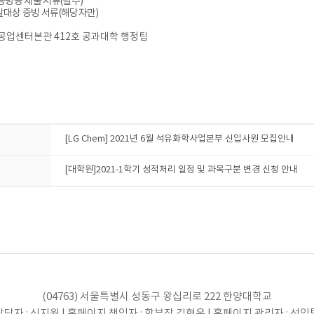
증빙용 제출 서류(필수)
발대상 증빙 서류(해당자만)
 : 공업센터본관 412호 공과대학 행정팀
[LG Chem] 2021년 6월 석유화학사업본부 신입사원 모집안내
[대학원]2021-1학기 성적처리 일정 및 과목구분 변경 신청 안내
(04763) 서울특별시 성동구 왕십리로 222 한양대학교
당자 : 신지원 | 홈페이지 책임자 : 학부장 김현우 | 홈페이지 관리자 : 선