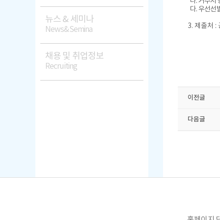
나. 거주지 
다. 우선선
뉴스 & 세미나
3. 제출처
News&Semina
채용 및 취업정보
Recruiting
이전글
다음글
홈페이지 담