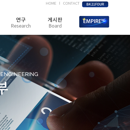
HOME
CONTACT
|
BK21FOUR
연구
게시판
Research
Board
D ENGINEERING
부