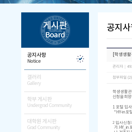
게시판
공지사
Board
공지사항
[학생생활
Notice
관리자
|
49
갤러리
첨부파일 (2
Gallery
학생생활
신청을 희망
학부 게시판
Undergrad Community
1 포털
입사
* HY-in 포
대학원 게시판
2
입사신청
Grad Community
가. HY_i