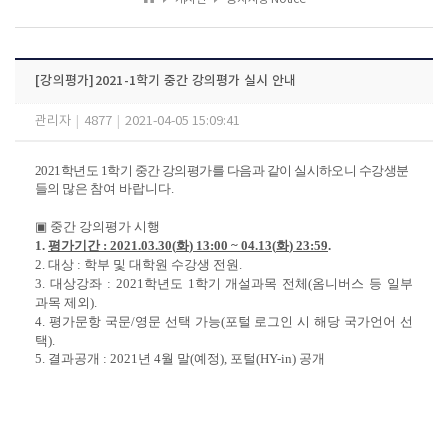
[강의평가]2021-1학기 중간 강의평가 실시 안내
관리자
|
4877
|
2021-04-05 15:09:41
2021
학년도
1
학기 중간 강의평가를 다음과 같이 실시하오니
수강생분
들의 많은
참여
바랍니다
.
▣
중간 강의평가 시행
1.
평가기간
: 2021.03.30(
화
) 13:00 ~ 04.13(
화
) 23:59
.
2.
대상
:
학부 및 대학원 수강생 전원
.
3.
대상강좌
: 2021
학년도
1
학기 개설과목 전체
(
옴니버스 등 일부
과목 제외
).
4.
평가문항 국문
/
영문 선택 가능
(
포털 로그인 시 해당 국가언어 선
택
).
5
.
결과공개
: 2021
년
4
월 말
(
예정
),
포털
(HY-in)
공개