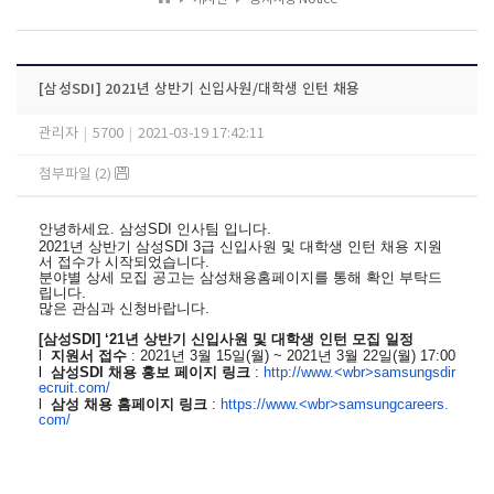
[삼성SDI] 2021년 상반기 신입사원/대학생 인턴 채용
관리자
|
5700
|
2021-03-19 17:42:11
첨부파일 (2)
안녕하세요
.
삼성
SDI
인사팀 입니다
.
2021
년 상반기 삼성
SDI 3
급 신입사원 및 대학생 인턴 채용 지원
서 접수가 시작되었습니다
.
분야별 상세 모집 공고는 삼성채용홈페이지를 통해 확인 부탁드
립니다
.
많은 관심과 신청바랍니다
.
[
삼성
SDI] ‘21
년 상반기 신입사원 및 대학생 인턴 모집 일정
l
지원서 접수
: 2021
년
3
월
15
일
(
월
) ~ 2021
년
3
월
22
일
(
월
) 17:00
l
삼성
SDI
채용 홍보 페이지 링크
:
http://www.<wbr>samsungsdir
ecruit.com/
l
삼성 채용 홈페이지 링크
:
https://www.<wbr>samsungcareers.
com/