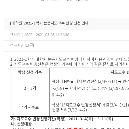
[대학원]2021-1학기 논문지도교수 변경 신청 안내
관리자
|
4988
|
2021-03-05 11:24:38
첨부파일 (1)
1. 2021-1
학기 대학원 논문지도교수 변경에 대하여 다음과 같이 안내 드
2.
지도교수 변경신청은 학생의 기수에 따라 아래와 같은 절차로 처리됩
학생 신청 기수
지도교수 
HY-in
➜
학생이
에서 변경신청
(3/4~3/11)
변경
2 ~ 3
기
➜
~3/18)
학과
/
전공주임교수 승인
(3/19~3/25
6~4/2)
“
지도교수 변경신청서
”
학생이
제출
(3/4~3/11)
4
기
~
수료
변경 처리
(3/12~4/2)
가
.
지도교수 변경신청기간
(
학생
) : 2021. 3. 4(
목
) ~ 3. 11(
목
)
나
.
신청대상