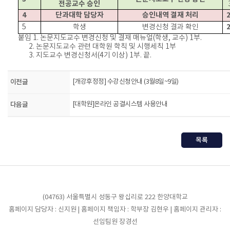
전공교수 승인
4
단과대학 담당자
승인내역 결재 처리
2
2
5
학생
변경신청 결과 확인
붙임
1.
논문지도교수 변경신청 및 결재 매뉴얼(학생, 교수) 1부.
2.
논문지도교수 관련 대학원 학칙 및 시행세칙
1
부
3.
지도교수 변경신청서
(4
기 이상
) 1
부
.
끝
.
이전글
[개강후정정] 수강신청안내 (3월8일~9일)
다음글
[대학원]온라인 공결시스템 사용안내
목록
(04763) 서울특별시 성동구 왕십리로 222 한양대학교
홈페이지 담당자 : 신지원 | 홈페이지 책임자 : 학부장 김현우 | 홈페이지 관리자 :
선임팀원 장경선