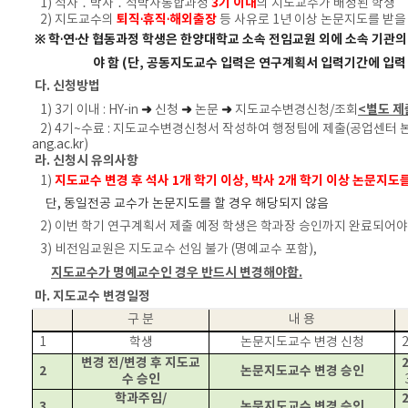
3
기 이내
1)
석사
․
박사
․
석박사통합과정
의 지도교수가 배정된 학생
퇴직
·
휴직
·
해외출장
2)
지도교수의
등 사유로
1
년 이상 논문지도를 받을
※
학
·
연
·
산 협동과정 학생은 한양대학교 소속 전임교원 외에 소속 기관
야 함
(
단
,
공동지도교수 입력은 연구계획서 입력기간에 입력
다
.
신청방법
➜
➜
➜
<
별도 제
1) 3
기 이내
:
HY-in
신청
논문
지도교수변경신청
/
조회
2) 4
기
~
수료
:
지도교수변경신청서 작성하여 행정팀에 제출(공업센터 본
ang.ac.kr
)
라
.
신청시 유의사항
지도교수 변경 후 석사
1
개 학기 이상
,
박사
2
개 학기 이상 논문지도를
1)
단
,
동일전공 교수가 논문지도를 할 경우 해당되지 않음
2)
이번 학기 연구계획서 제출 예정 학생은 학과장 승인까지 완료되어야
3)
비전임교원은 지도교수 선임 불가
(
명예교수 포함
),
지도교수가 명예교수인 경우 반드시 변경해야함
.
마
.
지도교수 변경일정
구 분
내 용
1
학생
논문지도교수 변경 신청
2
변경 전
/
변경 후 지도교
2
2
논문지도교수 변경 승인
수 승인
학과주임
/
2
3
논문지도교수 변경 승인