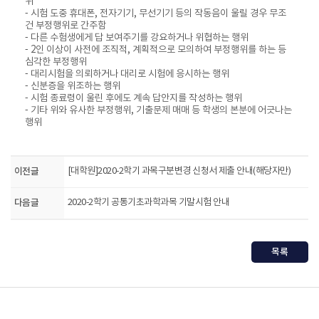
위
- 시험 도중 휴대폰, 전자기기, 무선기기 등의 작동음이 울릴 경우 무조
건 부정행위로 간주함
- 다른 수험생에게 답 보여주기를 강요하거나 위협하는 행위
- 2인 이상이 사전에 조직적, 계획적으로 모의하여 부정행위를 하는 등
심각한 부정행위
- 대리시험을 의뢰하거나 대리로 시험에 응시하는 행위
- 신분증을 위조하는 행위
- 시험 종료령이 울린 후에도 계속 답안지를 작성하는 행위
- 기타 위와 유사한 부정행위, 기출문제 매매 등 학생의 본분에 어긋나는
행위
이전글
[대학원]2020-2학기 과목구분변경 신청서 제출 안내(해당자만)
다음글
2020-2학기 공통기초과학과목 기말시험 안내
목록