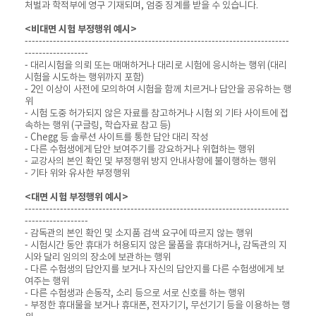
처벌과 학적부에 영구 기재되며, 엄중 징계를 받을 수 있습니다.
<비대면 시험 부정행위 예시>
---------------------------------------------------------------------------
------------------
- 대리시험을 의뢰 또는 매매하거나 대리로 시험에 응시하는 행위 (대리
시험을 시도하는 행위까지 포함)
- 2인 이상이 사전에 모의하여 시험을 함께 치르거나 답안을 공유하는 행
위
- 시험 도중 허가되지 않은 자료를 참고하거나 시험 외 기타 사이트에 접
속하는 행위 (구글링, 학습자료 참고 등)
- Chegg 등 솔루션 사이트를 통한 답안 대리 작성
- 다른 수험생에게 답안 보여주기를 강요하거나 위협하는 행위
- 교강사의 본인 확인 및 부정행위 방지 안내사항에 불이행하는 행위
- 기타 위와 유사한 부정행위
<대면 시험 부정행위 예시>
---------------------------------------------------------------------------
------------------
- 감독관의 본인 확인 및 소지품 검색 요구에 따르지 않는 행위
- 시험시간 동안 휴대가 허용되지 않은 물품을 휴대하거나, 감독관의 지
시와 달리 임의의 장소에 보관하는 행위
- 다른 수험생의 답안지를 보거나 자신의 답안지를 다른 수험생에게 보
여주는 행위
- 다른 수험생과 손동작, 소리 등으로 서로 신호를 하는 행위
- 부정한 휴대물을 보거나 휴대폰, 전자기기, 무선기기 등을 이용하는 행