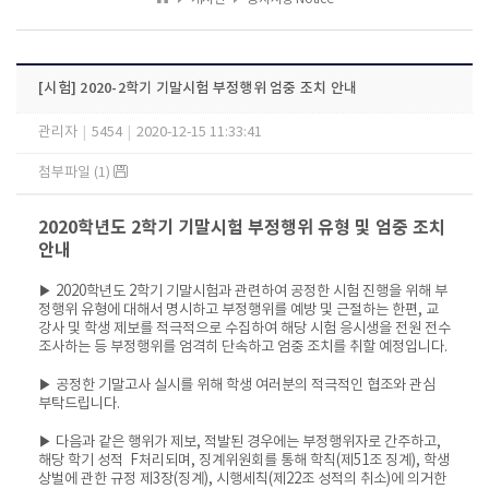
[시험] 2020-2학기 기말시험 부정행위 엄중 조치 안내
관리자
|
5454
|
2020-12-15 11:33:41
첨부파일 (1)
2020학년도 2학기 기말시험 부정행위 유형 및 엄중 조치
안내
▶ 2020학년도 2학기 기말시험과 관련하여 공정한 시험 진행을 위해 부
정행위 유형에 대해서 명시하고 부정행위를 예방 및 근절하는 한편, 교
강사 및 학생 제보를 적극적으로 수집하여 해당 시험 응시생을 전원 전수
조사하는 등 부정행위를 엄격히 단속하고 엄중 조치를 취할 예정입니다.
▶ 공정한 기말고사 실시를 위해 학생 여러분의 적극적인 협조와 관심
부탁드립니다.
▶ 다음과 같은 행위가 제보, 적발된 경우에는 부정행위자로 간주하고,
해당 학기 성적 F처리되며, 징계위원회를 통해 학칙(제51조 징계), 학생
상벌에 관한 규정 제3장(징계), 시행세칙(제22조 성적의 취소)에 의거한