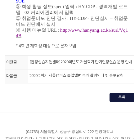
SOE
②
학생 활동 정보
(spec)
입력
: HY-CDP -
경력개발 로드
맵
- 02
커리어관리에서 입력
③
취업준비도 진단 검사
: HY-CDP -
진단실시
–
취업준
비도 진단에서 실시
※
시행 메뉴얼
URL :
http://www.hanyang.ac.kr/surl/Vq1
dB
* 4학년 재학생 대상으로 문자보냄
이전글
[현장실습지원센터]2020학년도 겨울학기 단기현장실습 운영 안내
다음글
2020-2학기 서울캠퍼스 졸업앨범 추가 촬영안내 및 홍보요청
목록
(04763) 서울특별시 성동구 왕십리로 222 한양대학교