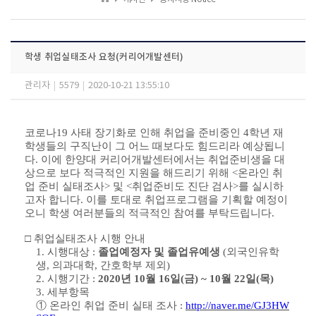
학생 취업실태조사 요청(커리어개발센터)
관리자
|
5579
|
2020-10-21 13:55:10
코로나19 사태 장기화로 인해 취업을 준비중인 4학년 재
학생들의 구직난이 그 어느 때보다도 힘드리라 예상됩니
다. 이에 한양대 커리어개발센터에서는 취업준비생을 대
상으로 보다 적극적인 지원을 해드리기 위해 <온라인 취
업 준비 실태조사> 및 <취업준비도 진단 검사>를 실시하
고자 합니다. 이를 토대로 취업프로그램을 기획할 예정이
오니 학생 여러분들의 적극적인 참여를 부탁드립니다.
□
취업실태조사 시행 안내
1.
시행대상
:
졸업예정자 및 졸업유예생
(
외국인유학
생
,
의과대학
,
간호학부 제외
)
2.
시행기간
:
2020
년
10
월
16
일(금)
~ 10
월
22
일(목)
3.
세부항목
①
온라인 취업 준비 실태 조사
:
http://naver.me/GJ3HW