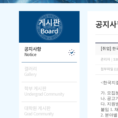
게시판
공지사
Board
공지사항
[취업] 
Notice
관리자
|
53
갤러리
첨부파일 (1
Gallery
<한국지
학부 게시판
가
.
모집
Undergrad Community
나
.
공고
다
.
지원
대학원 게시판
붙임
1.
Grad Community
2.
분야별