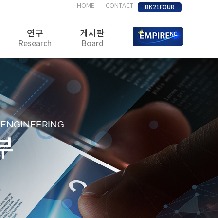
HOME
CONTACT
|
BK21FOUR
연구
게시판
Research
Board
D ENGINEERING
부