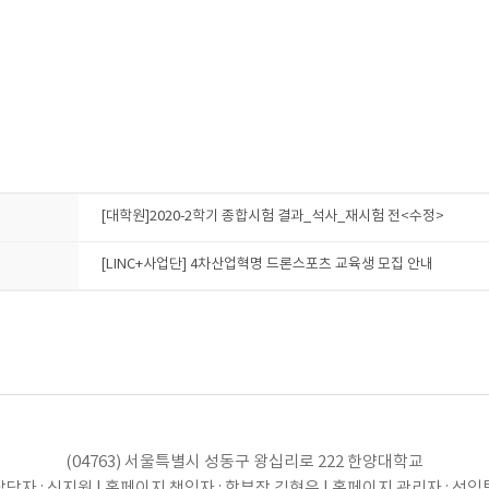
[대학원]2020-2학기 종합시험 결과_석사_재시험 전<수정>
[LINC+사업단] 4차산업혁명 드론스포츠 교육생 모집 안내
(04763) 서울특별시 성동구 왕십리로 222 한양대학교
당자 : 신지원 | 홈페이지 책임자 : 학부장 김현우 | 홈페이지 관리자 : 선