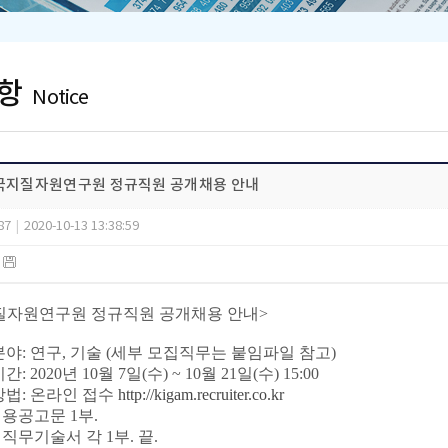
항
Notice
한국지질자원연구원 정규직원 공개채용 안내
87
|
2020-10-13 13:38:59
)
질자원연구원 정규직원 공개채용 안내>
분야
:
연구
,
기술
(
세부 모집직무는 붙임파일 참고
)
기간
: 2020
년
10
월
7
일
(
수
) ~ 10
월
21
일
(
수
) 15:00
방법
:
온라인 접수
http://kigam.recruiter.co.kr
채용공고문
1
부
.
 직무기술서 각
1
부
.
끝
.