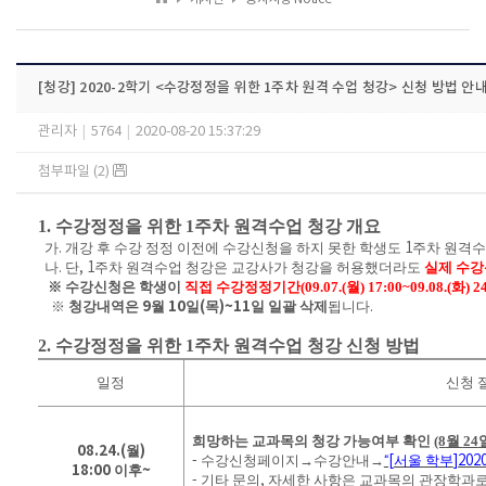
[청강] 2020-2학기 <수강정정을 위한 1주차 원격 수업 청강> 신청 방법 안
관리자
|
5764
|
2020-08-20 15:37:29
첨부파일 (2)
1.
수강정정을 위한
1
주차 원격수업 청강 개요
가
.
개강 후 수강 정정 이전에 수강신청을 하지 못한 학생도
1
주차 원격수
나
.
단
, 1
주차 원격수업 청강은 교강사가 청강을 허용했더라도
실제 수강
※
수강신청은 학생이
직접 수강정정기간
(09.07.(
월
) 17:00~09.08.(
화
) 2
※
청강내역은
9
월
10
일
(
목
)~11
일 일괄 삭제
됩니다
.
2.
수강정정을 위한
1
주차 원격수업 청강 신청 방법
일정
신청 
희망하는 교과목의 청강 가능여부 확인
(8
월
24
08.24.(
월
)
-
수강신청페이지
→
수강안내
→
“[
서울 학부
]202
18:00
이후
~
-
기타 문의
,
자세한 사항은 교과목의 관장학과