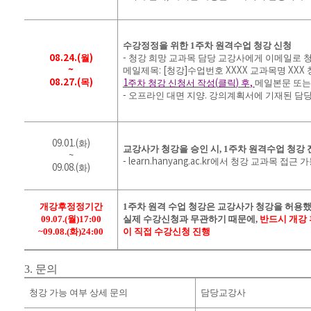
수강정정을 위한
1
주차 원격수업 청강 신청
08.24.(
월
)
-
청강 희망 교과목 담당 교강사에게 이메일로 
~
메일제목
: [
청강
]
수업번호
XXXX
교과목명
XXX
08.27.(
목
)
1
주차 청강 신청서 작성
(
클릭
)
후
,
메일본문 또는
-
오프라인 대면 지양
.
강의계획서에 기재된 담
09.01.(
화
)
교강사가 청강을 승인 시
, 1
주차 원격수업 청강 
~
- learn.hanyang.ac.kr
에서 청강 교과목 접근 가
09.08.(
화
)
개강후정정기간
1
주차 원격 수업 청강은 교강사가 청강을 허용
09.07.(
월
)17:00
실제 수강신청과 무관하기 때문에
,
반드시 개강
~09.08.(
화
)24:00
이 직접 수강신청 진행
3.
문의
청강 가능 여부 상세 문의
담당교강사