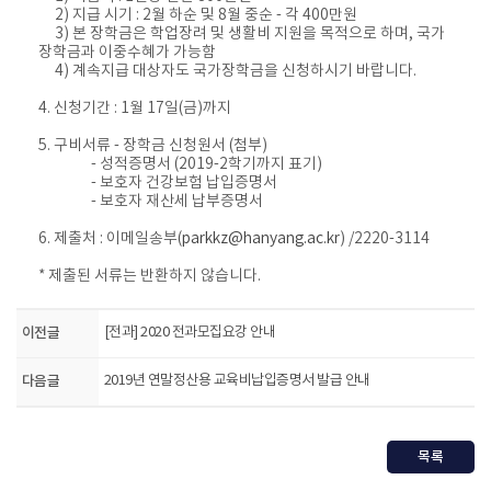
2) 지급 시기 : 2월 하순 및 8월 중순 - 각 400만원
3) 본 장학금은 학업장려 및 생활비 지원을 목적으로 하며, 국가
장학금과 이중수혜가 가능함
4) 계속지급 대상자도 국가장학금을 신청하시기 바랍니다.
4. 신청기간 : 1월 17일(금)까지
5. 구비서류 - 장학금 신청원서 (첨부)
- 성적증명서 (2019-2학기까지 표기)
- 보호자 건강보험 납입증명서
- 보호자 재산세 납부증명서
6. 제출처 : 이메일송부(
parkkz@hanyang.ac.kr
) /2220-3114
* 제출된 서류는 반환하지 않습니다.
이전글
[전과] 2020 전과모집요강 안내
다음글
2019년 연말정산용 교육비납입증명서 발급 안내
목록