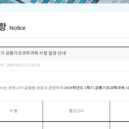
항
Notice
1학기 공통기초과학과목 시험 일정 안내
79
|
2020-04-21 17:10:24
서는 코로나
19
감염병 대응과 관련하여
2020
학년도
1
학기 공통기초과학과목 시
구 분
중간고사