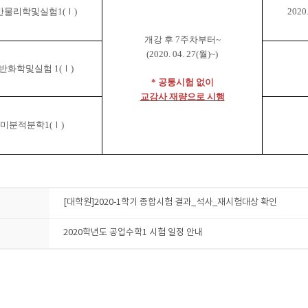
반물리학및실험
1(
Ⅰ
)
2020.
개강 후
7
주차부터
~
(2020. 04. 27(
월
)~)
반화학및실험
1(
Ⅰ
)
*
공통시험 없이
교강사 재량으로 시행
미분적분학
1(
Ⅰ
)
[대학원]2020-1학기 종합시험 결과_석사_재시험대상 확인
2020학년도 공업수학1 시험 일정 안내