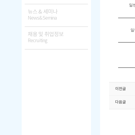
일
뉴스 & 세미나
News&Semina
일
채용 및 취업정보
Recruiting
이전글
다음글