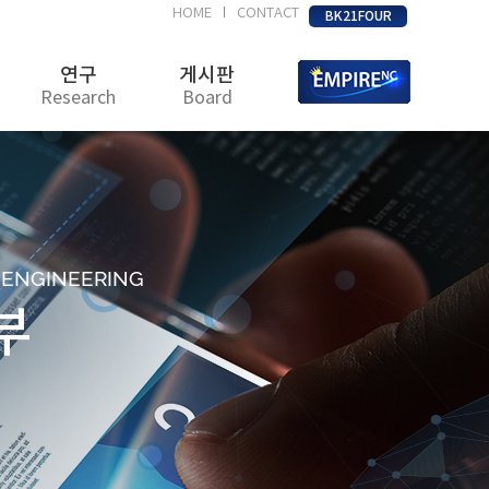
HOME
CONTACT
|
BK21FOUR
연구
게시판
Research
Board
D ENGINEERING
부