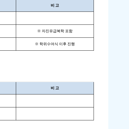
비 고
※ 자진유급복학 포함
※ 학위수여식 이후 진행
비 고