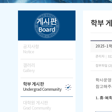
게시판
학부 
Board
공지사항
2025-
Notice
관리자
|
32
갤러리
첨부파일 (2
Gallery
학사운영팀
학부 게시판
참고해주
Undergrad Community
1. 휴·
대학원 게시판
Grad Community