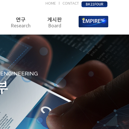
HOME
CONTACT
|
BK21FOUR
연구
게시판
Research
Board
D ENGINEERING
부