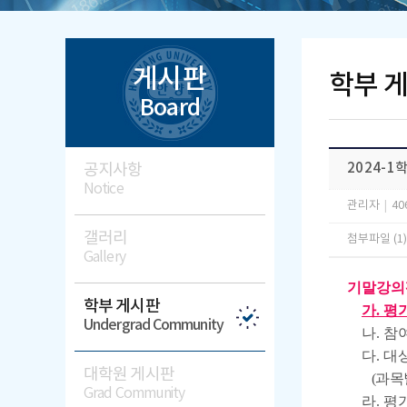
게시판
학부 
Board
공지사항
2024-
Notice
관리자
|
40
갤러리
첨부파일 (1
Gallery
기말강의
학부 게시판
가. 평가기
Undergrad Community
나. 참여
다. 대상
대학원 게시판
(과목별
Grad Community
라. 평가