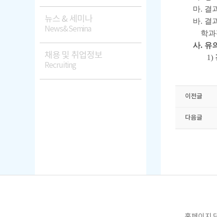
마. 결과 
뉴스 & 세미나
바. 결과
News&Semina
학과평가
사. 유
채용 및 취업정보
1)
Recruiting
이전글
다음글
홈페이지 담