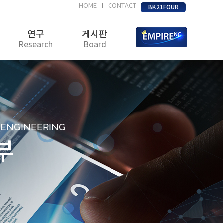
HOME
CONTACT
|
BK21FOUR
연구
게시판
Research
Board
D ENGINEERING
부