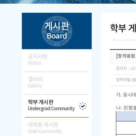
게시판
학부 
Board
공지사항
[창의융합
Notice
관리자
|
11
갤러리
첨부파일 (6
Gallery
가. 응시대
학부 게시판
나. 전형
Undergrad Community
대학원 게시판
Grad Community