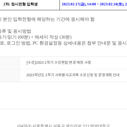
2차: 정시전형 입학생
2023.02.17(금), 14:00 ~ 2023.02.18(토), 
시 본인 입학전형에 해당하는 기간에 응시해야 함
류 및 응시방법
듣기/읽기 (60분) + 에세이 작성 (30분)
경로, 로그인 방법,
PC 환경설정
등 상세내용은 첨부
안내문
및
응
[수강]2023-1학기 수강편람 변경 예정 사항
2023학년도 1학기 사회봉사교과목 수강신청 및 운영계획 안내
(04763) 서울특별시 성동구 왕십리로 222 한양대학교