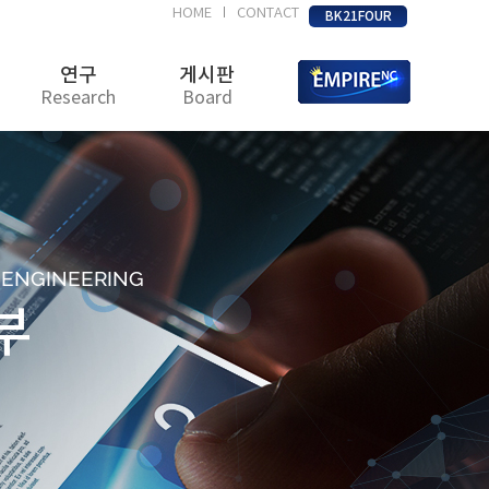
HOME
CONTACT
|
BK21FOUR
연구
게시판
Research
Board
D ENGINEERING
부