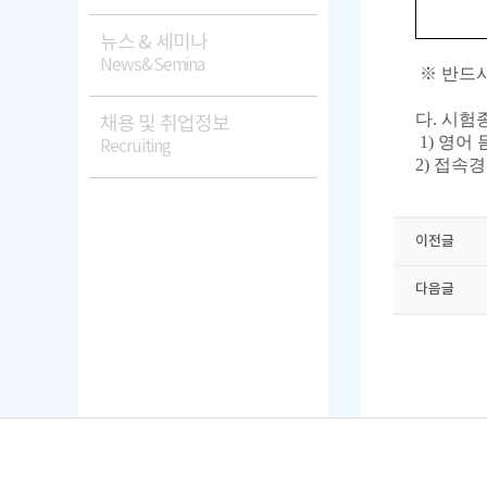
뉴스 & 세미나
News&Semina
※ 반드
다.
시험종
채용 및 취업정보
1) 영어 
Recruiting
2) 접속
이전글
다음글