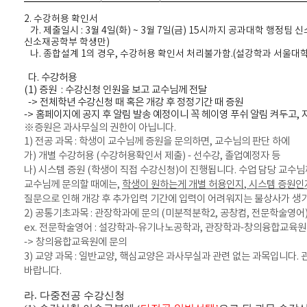
2. 수강허용 확인서
가. 제출일시 : 3월 4일(화) ~ 3월 7일(금) 15시까지 공과대학 행정
신소재공학부 학생만)
나. 종합설계 1의 경우, 수강허용 확인서 처리불가함.(설강학과 서울대학
다. 수강허용
(1) 증원
: 수강신청 인원을 보고 교수님께 전달
-> 전체학년 수강신청 때 혹은 개강 후 정정기간 때 증원
-> 홈페이지에 공지 후 알림 발송 예정이니 꼭 헤이영 푸쉬 알림 켜두고,
※
증원은 과사무실의 권한이 아닙니다
.
1)
전공 과목
:
학생이 교수님께 증원을 문의하면
,
교수님의 판단 하에
가
)
개별 수강허용
(
수강허용확인서 제출
) -
선수강
,
졸업예정자 등
나
)
시스템 증원
(
학생이 직접 수강신청
)
이 진행됩니다
.
수업 담당 교수
교수님께 문의할 때에는
,
학생이 원하는게 개별 허용인지
,
시스템 증원인
질문으로 인해 개강 후 추가입력 기간에 입력이 어려워지는
불상사
가 생
2)
공통기초과목
:
관장학과에 문의
(
미분적분학
2,
공창컴
,
전문학술영어
ex.
전문학술영어
:
설강학과
-
유기나노공학과
,
관장학과
-
창의융합교육원
->
창의융합교육원에 문의
3)
교양 과목
:
일반교양
,
핵심교양은 과사무실과 관련 없는 과목입니다
.
바랍니다
.
라
.
다중전공 수강신청