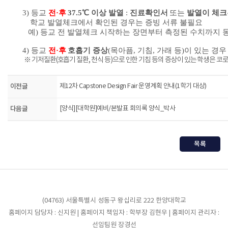
3)
등교
전
·
후
37.5
℃
이상 발열
:
진료확인서
또는
발열이 체크
학교 발열체크에서 확인된 경우는 증빙 서류 불필요
예) 등교 전 발열체크 시작하는 장면부터 측정된 수치까지 
4)
등교
전
·
후
호흡기 증상
(
목아픔
,
기침
,
가래 등
)
이 있는 경
※
기저질환
(
호흡기 질환
,
천식 등
)
으로 인한 기침 등의 증상이 있는 학생은 코
이전글
제12차 Capstone Design Fair 운영계획 안내(1학기 대상)
다음글
[양식][대학원]예비/본발표 회의록 양식_박사
목록
(04763) 서울특별시 성동구 왕십리로 222 한양대학교
홈페이지 담당자 : 신지원 | 홈페이지 책임자 : 학부장 김현우 | 홈페이지 관리자 :
선임팀원 장경선