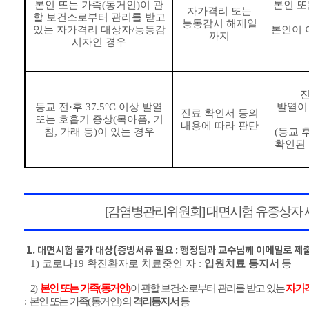
본인 또는 가족
(
동거인
)
이 관
본인 또
자가격리 또는
할 보건소로부터 관리를 받고
능동감시 해제일
있는 자가격리 대상자
/
능동감
본인이 
까지
시자인 경우
등교 전
·
후
37.5°C
이상 발열
발열이
진료 확인서 등의
또는 호흡기 증상
(
목아픔
,
기
내용에 따라 판단
침
,
가래 등
)
이 있는 경우
(
등교 
확인된
[
감염병관리위원회
]
대면시험 유증상자 
1.
대면시험 불가 대상
(
증빙서류 필요
:
행정팀과 교수님께 이메일로 제
1)
코로나
19
확진환자로 치료중인 자
:
입원치료 통지서
등
2)
본인 또는 가족
(
동거인
)
이 관할 보건소로부터 관리를 받고 있는
자가
:
본인 또는 가족
(
동거인
)
의
격리통지서
등