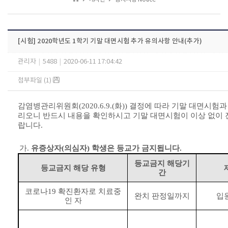
[시험] 2020학년도 1학기 기말 대면시험 추가 유의사항 안내(추가)
관리자
|
5488
|
2020-06-11 17:04:42
첨부파일 (1)
감염병관리위원회
(2020.6.9.(
화
))
결정에 따라
기말 대면시험과 
리오니 반드시 내용을 확인하시고 기말 대면시험이 이상 없이 
랍니다
.
가
.
유증상자
(
의심자
)
학생은 등교가 금지됩니다.
등교금지 해당기
등교금지 해당 유형
간
코로나
19
확진환자로 치료중
완치 판정일까지
입
인 자