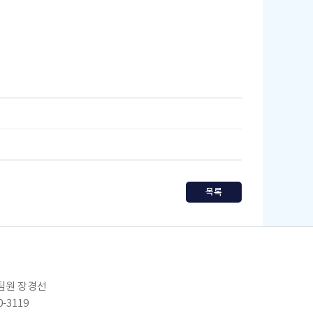
목록
임팀원 장경선
0-3119