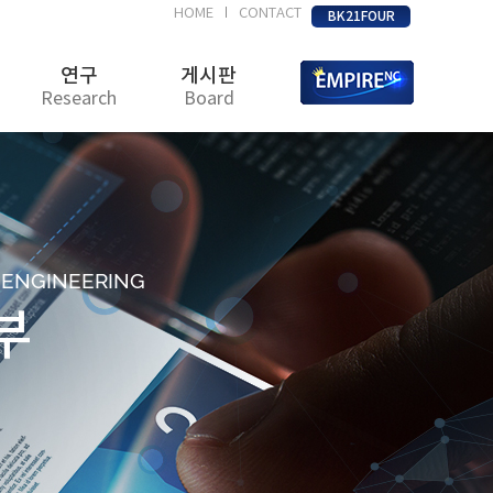
HOME
CONTACT
|
BK21FOUR
연구
게시판
Research
Board
D ENGINEERING
부