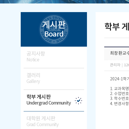
게시판
학부 
Board
공지사항
최창환교수
Notice
관리자
|
12
갤러리
2024-1
Gallery
1. 교과목
2. 수업번호 
학부 게시판
3. 학수번호 
Undergrad Community
4. 변경사
대학원 게시판
Grad Community