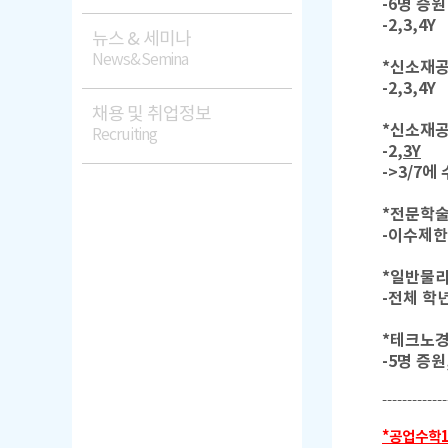
-6명 증원
-2,3,4Y
뉴스 & 세미나
News&Semina
*신소재
-2,
3,4Y
채용 및 취업정보
*신소재공
Recruiting
-2,
3Y
->3/7
*전문학술영
-이수제한
*일반물리
-전체 학
*테크노
-5명 증원,
-------------
*공업수학