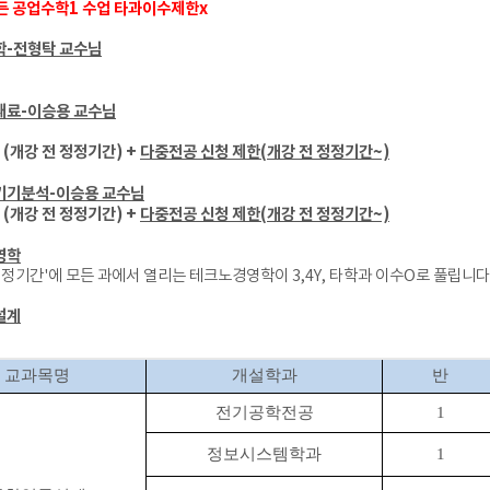
든 공업수학1 수업 타과이수제한x
학-전형탁 교수님
재료-이승용 교수님
 (개강 전 정정기간) +
다중전공 신청 제한(개강 전 정정기간~)
기기분석-이승용 교수님
 (개강 전 정정기간)
+
다중전공 신청 제한(개강 전 정정기간~)
영학
 정정기간'에 모든 과에서 열리는 테크노경영학이 3,4Y, 타학과 이수O로 풀립니다
설계
교과목명
개설학과
반
전기공학전공
1
정보시스템학과
1