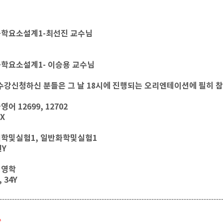
공학요소설계1-최선진 교수님
학요소설계1- 이승용 교수님
에 수강신청하신 분들은 그 날 18시에 진행되는 오리엔테이션에 필히 
어 12699, 12702
X
학및실험1, 일반화학및실험1
년Y
경영학
 34Y
-----------------------------------------------------------------------------------------
1