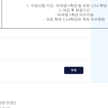
1.
수강신청 기간
:
타과생
1
학년 및 모든
2,3,4
학년
2.
개강 후 정정기간
-
타과생
1
학년 이수가능
-
모든 학과
2,3,4
학년은 계속 이수제한
목록
임팀원 장경선