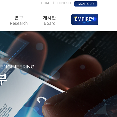
HOME
CONTACT
|
BK21FOUR
연구
게시판
Research
Board
D ENGINEERING
부