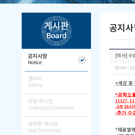
게시판
공지사
Board
공지사항
[학사] 수
Notice
관리자
|
51
갤러리
<개강 후
Gallery
​*공학
​11127, 1
학부 게시판
​-3/8 
Undergrad Community
​-추가 
대학원 게시판
*재료열역
Grad Community