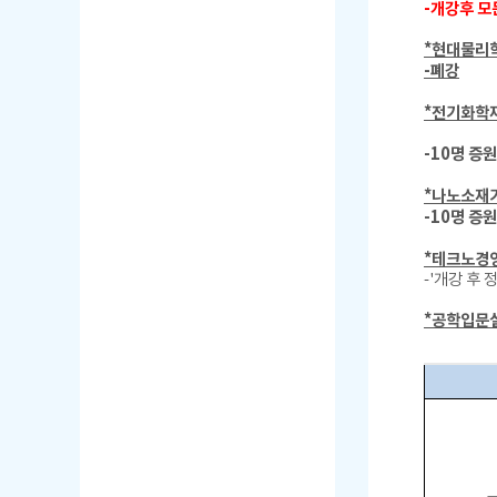
-개강후 모
*현대물리
-폐강
*전기화학
-10명 증원
*나노소재
-10명 증원
*테크노경
-'개강 후
*공학입문