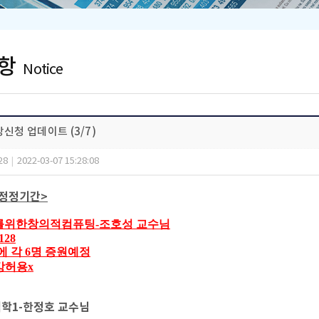
항
Notice
강신청 업데이트 (3/7)
28
|
2022-03-07 15:28:08
 정정기간>
도를위한창의적컴퓨팅-조호성 교수님
1128
16시에 각 6명 증원예정
수강허용x
학1-한정호 교수님