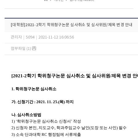
[대학원]2021-2학기 학위청구논문 심사취소 및 심사위원/제목 변경 안내
관리자
|
5094
|
2021-11-12 16:06:56
첨부파일 (1)
[2021-2
학기 학위청구논문 심사취소 및 심사위원
/
제목 변경 안
1.
학위청구논문 심사취소
가
.
신청기간
: 2021. 11. 25.(
목
)
까지
나
.
심사취소방법
1) ‘
학위청구논문 심사취소 신청서
’
작성
2)
신청자 본인
,
지도교수
,
학과주임교수 날인
(
도장 또는 사인
)
필수
3)
소속 단과대학
RC
행정팀에 서류제출