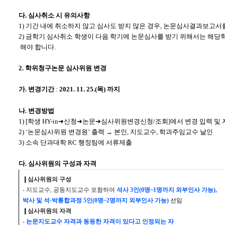
다
.
심사취소 시 유의사항
1)
기간 내에 취소하지 않고 심사도 받지 않은 경우
,
논문심사결과보고서
2)
금학기 심사취소 학생이 다음 학기에 논문심사를 받기 위해서는 해당
해야 합니다
.
2.
학위청구논문 심사위원 변경
가
.
변경기간
:
2021. 11. 25.(
목
)
까지
나
.
변경방법
1) [
학생
HY-in
➜
신청
➜
논문
➜
심사위원변경신청
/
조회
]
에서 변경 입력 및
2) ‘
논문심사위원 변경원
’
출력
→
본인
,
지도교수
,
학과주임교수 날인
3)
소속 단과대학
RC
행정팀에 서류제출
다.
심사위원의 구성과 자격
❙
심사위원의 구성
-
지도교수
,
공동지도교수 포함하여
석사
3
인
(0
명
~1
명까지 외부인사 가능
),
박사 및 석
·
박통합과정
5
인
(0
명
~2
명까지 외부인사 가능
)
선임
❙
심사위원의 자격
-
논문지도교수 자격과 동등한 자격이 있다고 인정되는 자