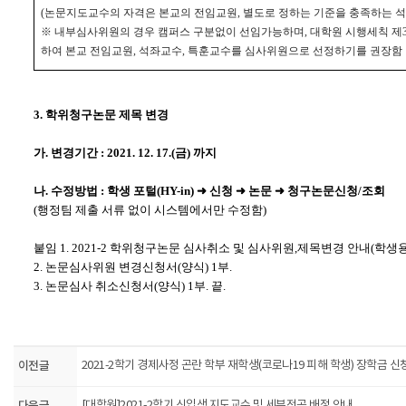
(
논문지도교수의 자격은 본교의 전임교원
,
별도로 정하는 기준을 충족하는 
※
내부심사위원의 경우 캠퍼스 구분없이 선임가능하며
,
대학원 시행세칙 제
하여 본교 전임교원
,
석좌교수
,
특훈교수를 심사위원으로 선정하기를 권장함
3.
학위청구논문 제목 변경
가
.
변경기간
: 2021. 12. 17.(
금
)
까지
나
.
수정방법
:
학생 포털
(HY-in)
➜
신청
➜
논문
➜
청구논문신청
/
조회
(
행정팀 제출 서류 없이 시스템에서만 수정함
)
붙임
1. 2021-2
학위청구논문 심사취소 및 심사위원
,
제목변경 안내
(
학생
2.
논문심사위원 변경신청서
(
양식
) 1
부
.
3.
논문심사 취소신청서
(
양식
) 1
부
.
끝
.
이전글
2021-2학기 경제사정 곤란 학부 재학생(코로나19 피해 학생) 장학금 신
[대학원]2021-2학기 신입생 지도교수 및 세부전공 배정 안내