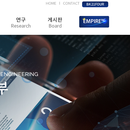
HOME
CONTACT
|
BK21FOUR
연구
게시판
Research
Board
D ENGINEERING
부