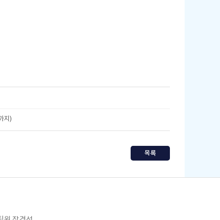
까지)
목록
임팀원 장경선