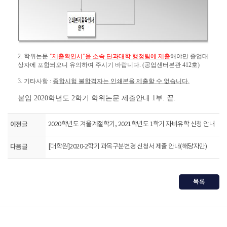
2.
학위논문
”
제출확인서
”
을 소속 단과대학 행정팀에 제출
해야만 졸업대
상자에 포함되오니 유의하여 주시기 바랍니다. (공업센터본관 412호)
3
.
기타사항
:
종합시험 불합격자는 인쇄본을 제출할 수 없습니다.
붙임
2020
학년도
2
학기 학위논문 제출안내
1
부
.
끝
.
이전글
2020학년도 겨울계절학기, 2021학년도 1학기 자비유학 신청 안내
다음글
[대학원]2020-2학기 과목구분변경 신청서 제출 안내(해당자만)
목록