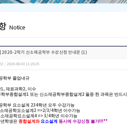
항
Notice
 2020-2학기 신소재공학부 수강신청 안내문 (1)
22
|
2020-08-03 11:20:25
공학부 졸업내규
1,
2,
학
재료과학
이수
1
2
공학부종합설계
또는 신소재공학부종합설계
둘중 한 과목은 반드시
234
공학부 요소설계
학년 모두 수강가능
2 =>2/3/4
소재공학요소설계
학년 이수가능
4 => 3/4
공학요소설계
학년 이수가능
!!!**
학년학생은
종합설계와
요소설계
동시에 수강신청 불가