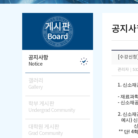
게시판
공지사
Board
공지사항
[수강신청]
Notice
관리자
|
53
갤러리
1.
신소재
Gallery
-
재료과
-
신소재
학부 게시판
Undergrad Community
2.
신소재
)
예시
신
신소재
대학원 게시판
**
! 4
단
Grad Community