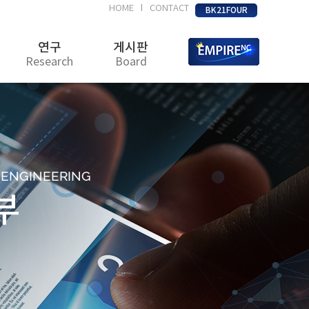
HOME
CONTACT
|
BK21FOUR
연구
게시판
Research
Board
D ENGINEERING
부