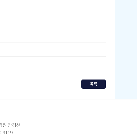
목록
임팀원 장경선
0-3119