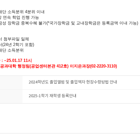
재단 소득분위 4분위 이내
이상 연속 학업 진행 가능
금성 장학금 중복수혜 불가(*국가장학금 및 교내장학금은 등록금액 이내 가능)
류
서 첨부파일 일체
(24년 2학기 포함)
재단 소득분위
 ~25.01.17 11시
: 공과대학 행정팀(공업센터본관 412호) 이지은과장(02-2220-3110)
2024학년도 졸업앨범 및 졸업액자 현장수령방법 안내
2025-1학기 재학생 등록안내