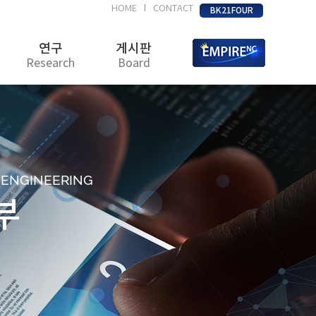
HOME
CONTACT
|
BK21FOUR
연구
게시판
Research
Board
D ENGINEERING
부