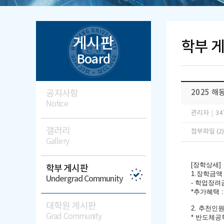
게시판
학부 
Board
공지사항
2025 
Notice
관리자
|
34
갤러리
첨부파일 (2
Gallery
[장학상세]
학부 게시판
1.장학금액
Undergrad Community
- 학업장려금
*추가혜택 
대학원 게시판
2. 추천인원
Grad Community
* 반도체공