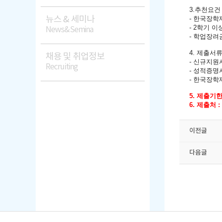
3.추천요건
뉴스 & 세미나
- 한국장학
- 2학기 
News&Semina
- 학업장려
4. 제출서
채용 및 취업정보
- 신규지원
Recruiting
- 성적증명서
- 한국장학
5. 제출기한 :
6. 제출처 
이전글
다음글