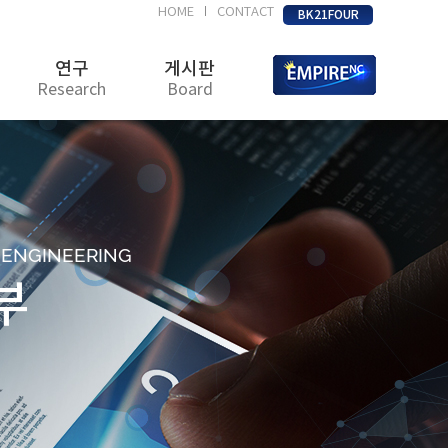
HOME
CONTACT
|
BK21FOUR
연구
게시판
Research
Board
D ENGINEERING
부