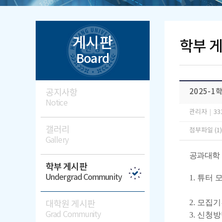
게시판
학부 
Board
공지사항
2025-1
Notice
관리자
|
33
갤러리
첨부파일 (1
Gallery
공과대학
학부 게시판
Undergrad Community
1. 튜터 
2. 모집기간:
대학원 게시판
Grad Community
3. 신청