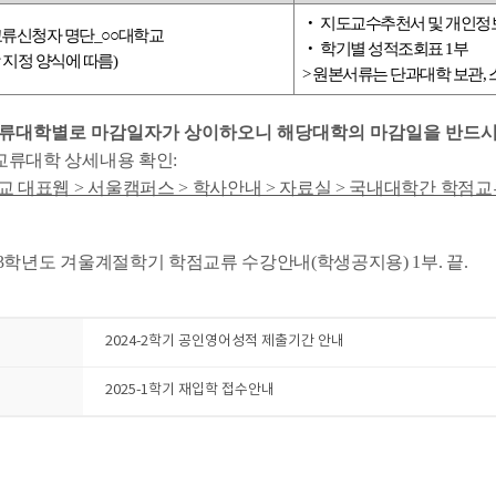
‧ 지도교수추천서 및 개인정
류신청자 명단_○○대학교
‧ 학기별 성적조회표 1부
 지정 양식에 따름)
> 원본서류는 단과대학 보관,
점교류대학별로 마감일자가 상이하오니 해당대학의 마감일을 반드시
교류대학 상세내용 확인:
 대표웹 > 서울캠퍼스 > 학사안내 > 자료실 > 국내대학간 학점
023학년도 겨울계절학기 학점교류 수강안내(학생공지용) 1부. 끝.
2024-2학기 공인영어성적 제출기간 안내
2025-1학기 재입학 접수안내