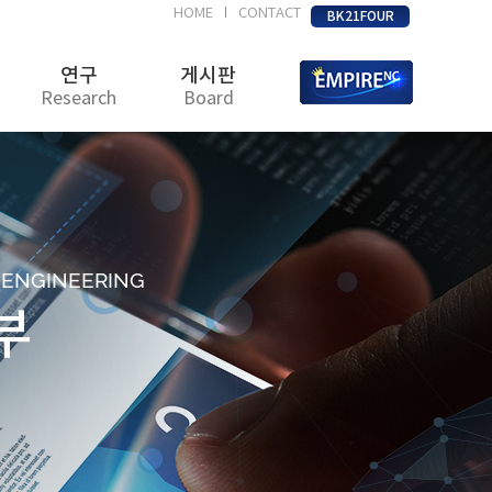
HOME
CONTACT
|
BK21FOUR
연구
게시판
Research
Board
D ENGINEERING
부