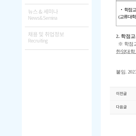
‧ 학점교
뉴스 & 세미나
(교류대학
News&Semina
채용 및 취업정보
2. 학
Recruiting
※ 학점
한양대학교
붙임. 2
이전글
다음글