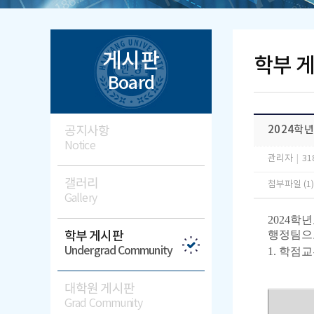
게시판
학부 
Board
공지사항
2024학
Notice
관리자
|
31
갤러리
첨부파일 (1
Gallery
2024학
행정팀으
학부 게시판
Undergrad Community
1. 학점
대학원 게시판
Grad Community