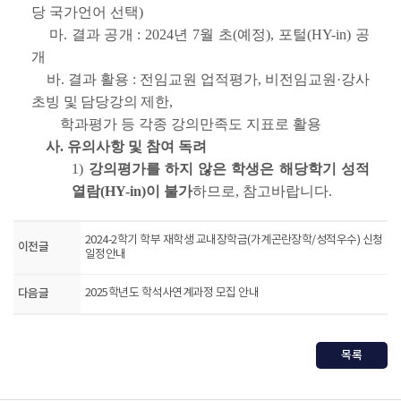
당 국가언어 선택)
마. 결과 공개 : 2024년 7월 초(예정), 포털(HY-in) 공
개
바. 결과 활용 : 전임교원 업적평가, 비전임교원
·강사
초빙 및 담당강의 제한,
학과평가 등 각종 강의만족도 지표로 활용
사. 유의사항 및 참여 독려
1)
강의평가를 하지 않은 학생은 해당학기 성적
열람(HY-in)이 불가
하므로, 참고바랍니다.
2024-2학기 학부 재학생 교내장학금(가계곤란장학/성적우수) 신청
이전글
일정안내
다음글
2025학년도 학석사연계과정 모집 안내
목록