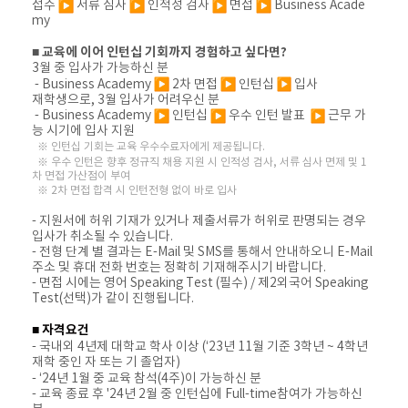
접수
서류 심사
인적성 검사
면접
Business Acade
my
■ 교육에 이어 인턴십 기회까지 경험하고 싶다면?
3월 중 입사가 가능하신 분
- Business Academy
2차 면접
인턴십
입사
재학생으로, 3월 입사가 어려우신 분
- Business Academy
인턴십
우수 인턴 발표
근무 가
능 시기에 입사 지원
※ 인턴십 기회는 교육 우수수료자에게 제공됩니다.
※ 우수 인턴은 향후 정규직 채용 지원 시 인적성 검사, 서류 심사 면제 및 1
차 면접 가산점이 부여
※ 2차 면접 합격 시 인턴전형 없이 바로 입사
- 지원서에 허위 기재가 있거나 제출서류가 허위로 판명되는 경우
입사가 취소될 수 있습니다.
- 전형 단계 별 결과는 E-Mail 및 SMS를 통해서 안내하오니 E-Mail
주소 및 휴대 전화 번호는 정확히 기재해주시기 바랍니다.
- 면접 시에는 영어 Speaking Test (필수) / 제2외국어 Speaking
Test(선택)가 같이 진행됩니다.
■ 자격요건
- 국내외 4년제 대학교 학사 이상
(‘23년 11월 기준 3학년 ~ 4학년
재학 중인 자 또는 기 졸업자)
- ‘24년 1월 중 교육 참석(4주)이 가능하신 분
- 교육 종료 후 '24년 2월 중 인턴십에 Full-time참여가 가능하신