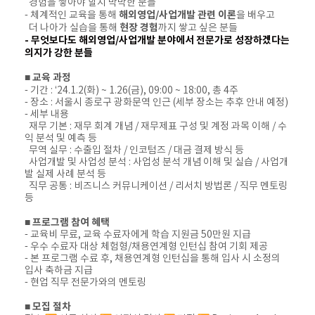
경험을 쌓아야 할지 막막한 분들
해외영업/사업개발 관련 이론
- 체계적인 교육을 통해
을 배우고
현장 경험
더 나아가 실습을 통해
까지 쌓고 싶은 분들
- 무엇보다도 해외영업/사업개발 분야에서 전문가로 성장하겠다는
의지가 강한 분들
■ 교육 과정
- 기간 : ‘24.1.2(화) ~ 1.26(금), 09:00 ~ 18:00, 총 4주
- 장소 : 서울시 종로구 광화문역 인근 (세부 장소는 추후 안내 예정)
- 세부 내용
재무 기본 : 재무 회계 개념 / 재무제표 구성 및 계정 과목 이해 / 수
익 분석 및 예측 등
무역 실무 : 수출입 절차 / 인코텀즈 / 대금 결제 방식 등
사업개발 및 사업성 분석 : 사업성 분석 개념 이해 및 실습 / 사업개
발 실제 사례 분석 등
직무 공통 : 비즈니스 커뮤니케이션 / 리서치 방법론 / 직무 멘토링
등
■ 프로그램 참여 혜택
- 교육비 무료, 교육 수료자에게 학습 지원금 50만원 지급
- 우수 수료자 대상 체험형/채용연계형 인턴십 참여 기회 제공
- 본 프로그램 수료 후, 채용연계형 인턴십을 통해 입사 시 소정의
입사 축하금 지급
- 현업 직무 전문가와의 멘토링
■ 모집 절차