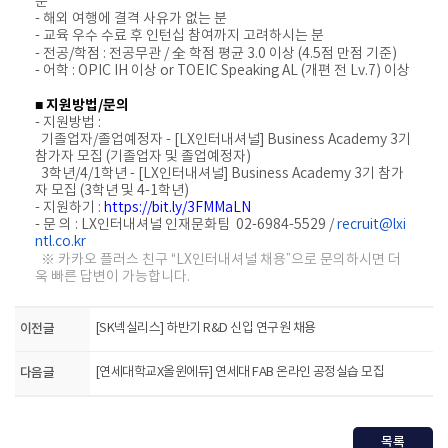
분
- 해외 여행에 결격 사유가 없는 분
- 교육 우수 수료 후 인턴십 참여까지 고려하시는 분
- 전공/학점 : 전공무관 / 全 학점 평균 3.0 이상 (4.5점 만점 기준)
- 어학 : OPIC IH 이상 or TOEIC Speaking AL (개편 전 Lv.7) 이상
■ 지원방법/문의
- 지원방법 :
기졸업자/졸업예정자 - [LX인터내셔널] Business Academy 3기
참가자 모집 (기졸업자 및 졸업예정자)
3학년/4/1학년 - [LX인터내셔널] Business Academy 3기 참가
자 모집 (3학년 및 4-1학년)
- 지원하기 :
https://bit.ly/3FMMaLN
- 문 의 : LX인터내셔널 인재문화팀 02-6984-5529 /
recruit@lxi
ntl.co.kr
※ 카카오 플러스 친구 “LX인터내셔널 채용”으로 문의하시면 더
욱 빠른 답변이 가능합니다.
이전글
[SK넥실리스] 하반기 R&D 신입 연구원 채용
다음글
[연세대학교X올윈에듀] 연세대 FAB 온라인 공정실습 모집
목록