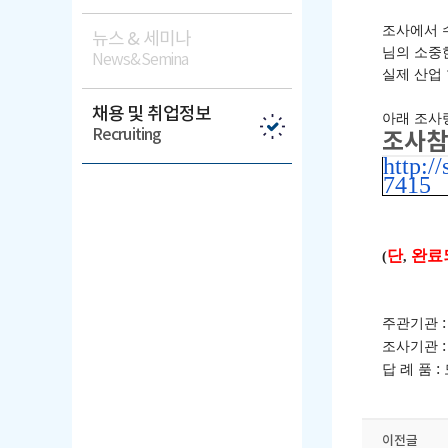
조사에서 
뉴스 & 세미나
님의 소중
News&Semina
실제 산업
채용 및 취업정보
아래 조사
Recruiting
조사참
http:
7415
단
완료
(
,
주관기관
조사기관
:
답 례 품
이전글