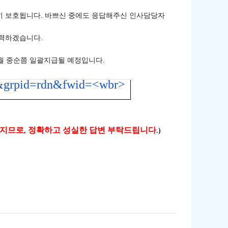
히 보호됩니다
.
바쁘신 중에도 응답해주신 인사담당자
노력하겠습니다
.
월 중순쯤 일괄지급될 예정입니다
.
4&grpid=rdn&fwid=<wbr>
러지므로
정확하고 성실한 답변 부탁드립니다
,
.)