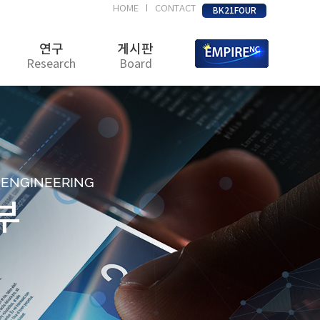
HOME
CONTACT
|
BK21FOUR
연구
게시판
Research
Board
D ENGINEERING
부