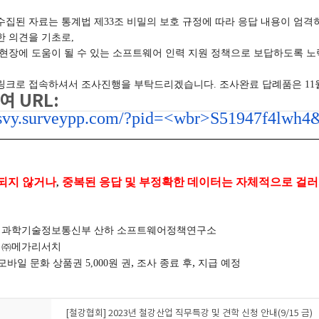
수집된 자료는 통계법 제
33
조 비밀의 보호 규정에 따라 응답 내용이 엄격
한 의견을 기초로
,
 현장에 도움이 될 수 있는 소프트웨어 인력 지원 정책으로 보답하도록 
링크로 접속하셔서 조사진행을 부탁드리겠습니다
.
조사완료 답례품은
11
여 URL:
//svy.surveypp.com/?pid=<wbr>S51947f4lwh
되지 않거나
중복된 응답 및 부정확한 데이터는 자체적으로 걸
,
:
과학기술정보통신부 산하 소프트웨어정책연구소
:
㈜
메가리서치
,
,
모바일 문화 상품권 5,000원 권
조사 종료 후
지급 예정
[철강협회] 2023년 철강산업 직무특강 및 견학 신청 안내(9/15 금)