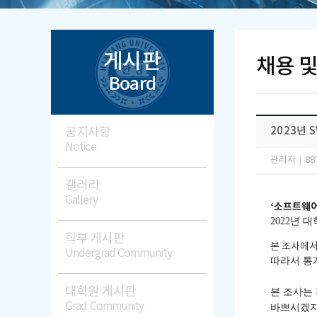
게시판
채용 
Board
공지사항
2023년
Notice
관리자
|
88
갤러리
Gallery
소프트웨
‘
2022
년 대
학부 게시판
본 조사에서
Undergrad Community
따라서 통
대학원 게시판
본 조사는
Grad Community
바쁘시겠지