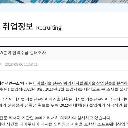
및 취업정보
Recruiting
 SW분야 인력수급 실태조사
7
|
2023-09-06 11:53:21
어정책연구소
디지털기술 전문인력의 디지털
新
기술 산업 진출을 분석
’
에서는
학
(
원
)
졸업생
(2022
년
8
월
, 2023
년
2
월 졸업자
)
을 대상으로 본 조사를 실
 수집된 디지털 기술 전문인력의 진출 현황은 디지털 기술 전문인력 수급의 기
계의 신뢰성과 정확성 확보를 위해
2022
년 대학
(
원
)
졸업생의 적극적인 
 전문 리서치 기관인
㈜
메가리서치 의뢰하여 실시하고 있습니다
.
만 시간을 내어주시어 디지털 인력양성 지원을 포함한 소프트웨어산업의