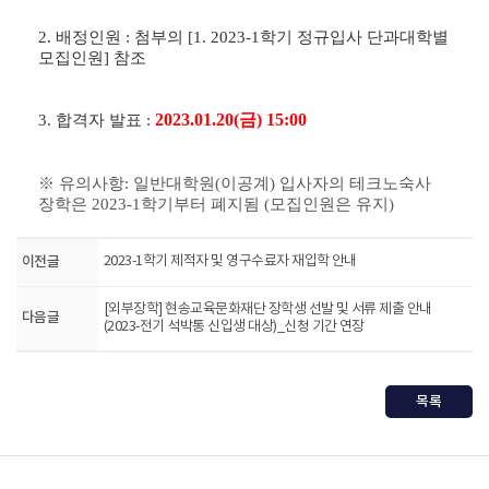
2.
배정인원
: 첨부의 [
1. 2023-1
학기 정규입사 단과대학별
모집인원
]
참조
2023.01.20(금) 15:00
3.
합격자 발표
:
※ 유의사항: 일반대학원(이공계) 입사자의 테크노숙사
장학은 2023-1학기부터 폐지됨 (모집인원은 유지)
이전글
2023-1학기 제적자 및 영구수료자 재입학 안내
[외부장학] 현송교육문화재단 장학생 선발 및 서류 제출 안내
다음글
(2023-전기 석박통 신입생 대상)_신청 기간 연장
목록