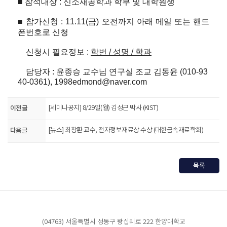
■ 참석대상 : 신소재공학과 학부 및 대학원생
■ 참가신청 : 11.11(금) 오전까지 아래 메일 또는 핸드
폰번호로
신청
신청
시
필요정보
:
학번
/
성명
/
학과
담당자 : 윤종승 교수님 연구실 조교 김동윤 (010-93
40-0361),
1998edmond@naver.com
이전글
[세미나공지] 8/29일(월) 김성근 박사 (KIST)
다음글
[뉴스] 최창환 교수, 전자정보재료상 수상 (대한금속재료학회)
목록
(04763) 서울특별시 성동구 왕십리로 222 한양대학교