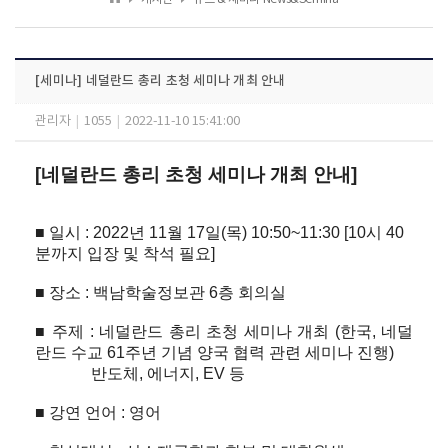
[세미나] 네덜란드 총리 초청 세미나 개최 안내
관리자
|
1055
|
2022-11-10 15:41:00
[네덜란드 총리 초청 세미나 개최 안내]
■
일시
: 2022
년
11
월
17
일
(
목
) 10:50~11:30 [10
시
40
분까지
입장
및
착석
필요
]
■
장소
:
백남학술정보관
6
층
회의실
■
주제
:
네덜란드
총리
초청
세미나
개최
(
한국, 네덜
란드
수교
61
주년
기념
양국
협력
관련
세미나
진행)
반도체, 에너지, EV 등
■ 강연 언어 : 영어