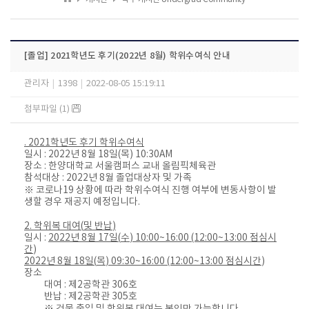
[졸업] 2021학년도 후기(2022년 8월) 학위수여식 안내
관리자
|
1398
|
2022-08-05 15:19:11
첨부파일 (1)
. 2021
학년도 후기 학위수여식
일시
:
2022
년
8
월
18
일
(
목
) 10:30AM
장소
:
한양대학교 서울캠퍼스 교내 올림픽체육관
참석대상
: 2022
년
8
월 졸업대상자 및 가족
※
코로나
19
상황에 따라 학위수여식 진행 여부에 변동사항이 발
생할 경우 재공지 예정입니다
.
2.
학위복 대여
(
및 반납
)
일시
:
2022
년
8
월
17
일
(
수
) 10:00~16:00 (12:00~13:00
점심시
간
)
2022
년
8
월
18
일
(
목
) 09:30~16:00 (12:00~13:00
점심시간
)
장소
대여
:
제
2
공학관
306
호
반납
:
제
2
공학관
305
호