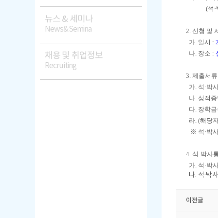
(석
뉴스 & 세미나
News&Semina
2. 신청 및
가. 일시 :
나. 장소 :
채용 및 취업정보
Recruiting
3. 제출서류
가. 석·박사
나. 성적증
다. 장학
라. (해당
※ 석·박사통
4. 석·박
가. 석·박
나. 석·박
이전글