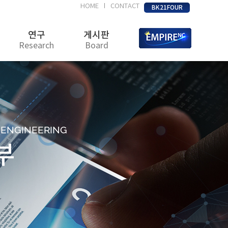
HOME
CONTACT
|
BK21FOUR
연구
게시판
Research
Board
D ENGINEERING
부