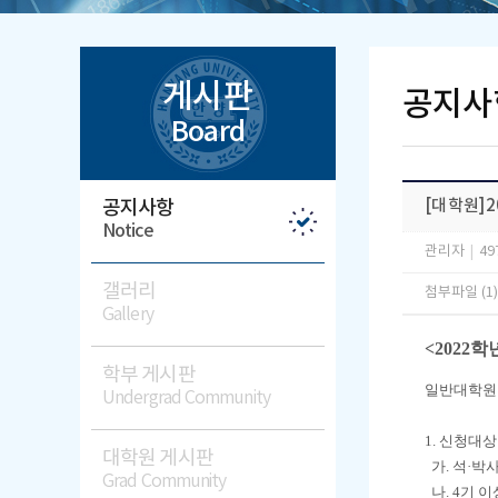
게시판
공지사
Board
공지사항
[대학원]2
Notice
관리자
|
49
갤러리
첨부파일 (1
Gallery
<2022
학부 게시판
일반대학원 
Undergrad Community
1. 신청대상
대학원 게시판
가. 석·박
Grad Community
나. 4기 