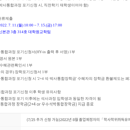
·박사통합과정 포기신청 시,
직전학기 재학생이어야 함
)
 서류제출
2022. 7. 11.(월) 10:00 ~ 7. 15.(금) 17:00
신본관 3층 314호 대학원교학팀
통합과정 포기신청서(HY-in 출력 후 서명) 1부
명서 원본 1부
금수혜관련확인서 1부
자의 경우) 장학포기신청서 1부
합과정 포기신청 시 '2+4 석·박사통합장학금' 수혜자의 장학금 환불제도는 폐지 됨(20
사통합과정 포기신청 이후 학생 유의사항
사통합과정 포기 이후에는 석사과정 입학생과 동일한 자격이 됨
사통합과정 장학금(2+4 or 우수석박통합장학금) 지급 종료
(7/25 추가 신청 가능)2022년 8월 졸업예정자의「학사학위취