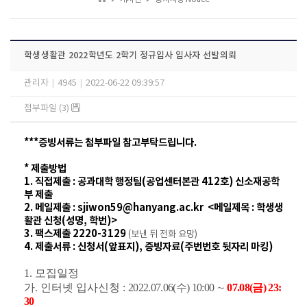
학생생활관 2022학년도 2학기 정규입사 입사자 선발의뢰
관리자
|
4945
|
2022-06-22 09:39:57
첨부파일 (3)
***증빙서류는 첨부파일 참고부탁드립니다.
* 제출방법
1.
직접제출 : 공과대학 행정팀(공업센터본관 412호) 신소재공학
부 제출
2. 메일제출 : sjiwon59
@hanyang.ac.kr
<메일제목 : 학생생
활관 신청(성명, 학번)>
3. 팩스제출 2220-3129
(보낸 뒤 전화 요망)
4. 제출서류 : 신청서(앞표지) , 증빙자료(주번번호 뒷자리 마킹)
1.
모집일정
가
.
인터넷 입사신청
:
2022.07.06(
수
) 10:00
∼
07.08(
금
) 23:
30