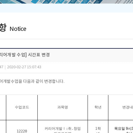
항
Notice
커리어개발 수업] 시간표 변경
47
|
2020-02-27 15:07:43
어개발수업을 다음과 같이 변경합니다.
수업코드
과목명
학년
변경내
커리어개발Ⅰ:취.창업
1학
목요일
9
시
12220