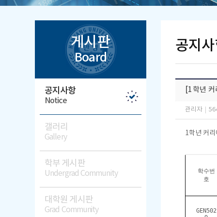
게시판
공지사
Board
공지사항
[1학년 
Notice
관리자
|
56
갤러리
1학년 커리
Gallery
학부 게시판
학수번
Undergrad Community
호
대학원 게시판
Grad Community
GEN502