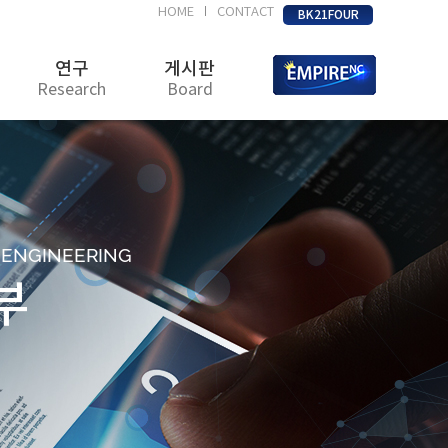
HOME
CONTACT
|
BK21FOUR
연구
게시판
Research
Board
D ENGINEERING
부