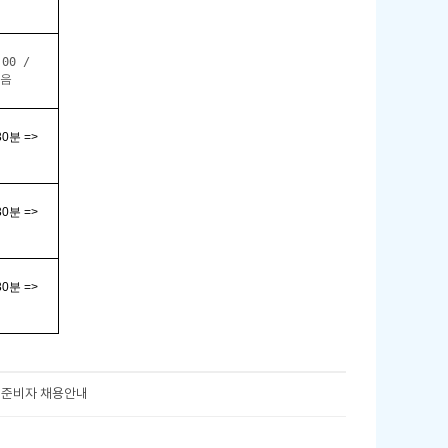
00 /
음
30
분
=>
30
분
=>
30
분
=>
창업준비자 채용안내