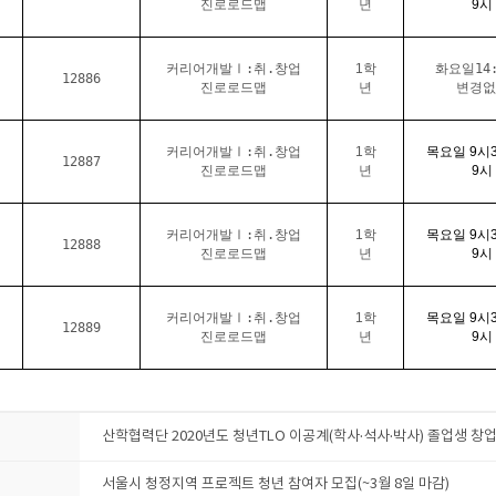
진로로드맵
년
9
시
커리어개발Ⅰ:취.창업
1학
화요일14:
12886
진로로드맵
년
변경없
커리어개발Ⅰ:취.창업
1학
목요일
9
시
12887
진로로드맵
년
9
시
커리어개발Ⅰ:취.창업
1학
목요일
9
시
12888
진로로드맵
년
9
시
커리어개발Ⅰ:취.창업
1학
목요일
9
시
12889
진로로드맵
년
9
시
산학협력단 2020년도 청년TLO 이공계(학사·석사·박사) 졸업생 
서울시 청정지역 프로젝트 청년 참여자 모집(~3월 8일 마감)