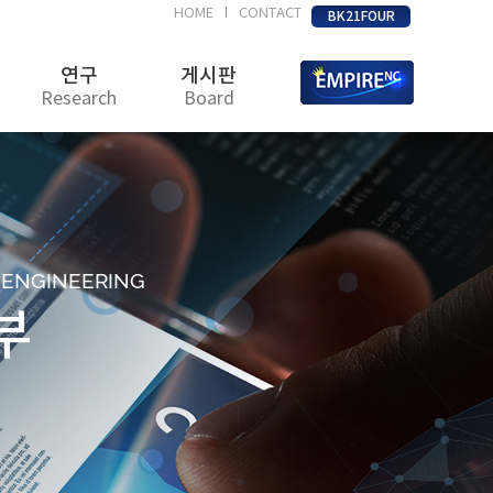
HOME
CONTACT
|
BK21FOUR
연구
게시판
Research
Board
D ENGINEERING
부