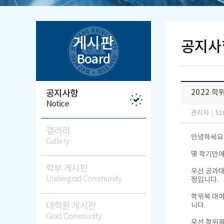
게시판
공지사
Board
공지사항
2022 학
Notice
관리자
|
51
갤러리
안녕하세요,
Gallery
몇 학기만에
학부 게시판
우선 공과대
Undergrad Community
정입니다.
학위복 대여
대학원 게시판
니다.
Grad Community
우선 학위복