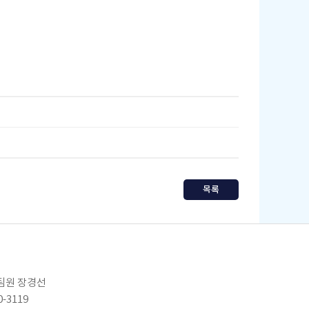
목록
임팀원 장경선
0-3119