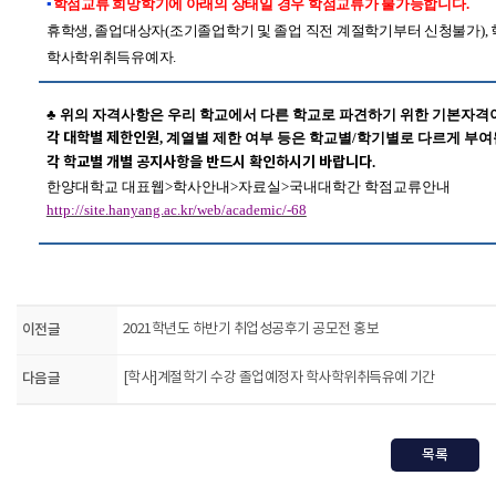
▪
학점교류 희망학기에 아래의 상태일 경우 학점교류가 불가능합니다
.
휴학생
,
졸업대상자
(
조기졸업학기 및 졸업 직전 계절학기부터 신청불가
),
학사학위취득유예자
.
♣
위의 자격사항은 우리 학교에서 다른 학교로 파견하기 위한 기본자격
각 대학별 제한인원
,
계열별 제한 여부 등은 학교별
/
학기별로 다르게 부여
각 학교별 개별 공지사항을 반드시 확인하시기 바랍니다
.
한양대학교 대표웹
>
학사안내
>
자료실
>
국내대학간 학점교류안내
http://site.hanyang.ac.kr/web/academic/-68
이전글
2021학년도 하반기 취업성공후기 공모전 홍보
다음글
[학사]계절학기 수강 졸업예정자 학사학위취득유예 기간
목록