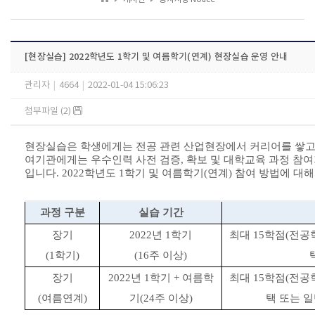
[현장실습] 2022학년도 1학기 및 여름학기(연계) 현장실습 운영 안내
관리자
|
4664
|
2022-01-04 15:06:23
첨부파일 (2)
현장실습은 학생에게는 전공 관련 산업현장에서 커리어를 쌓고
여기관에게는 우수인력 사전 검증
,
확보 및 대학교육 과정 참
입니다
. 2022
학년도
1
학기 및 여름학기
(
연계
)
참여 방법에 대해
과정 구분
실습 기간
장기
2022
년
1
학기
최대
15
학점
(
전공
(1
학기
)
(16
주 이상
)
장기
2022
년
1
학기
+
여름학
최대
15
학점
(
전공
(
여름연계
)
기
(24
주 이상
)
택 또는 