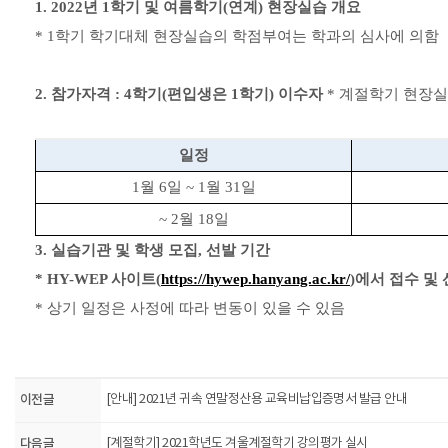
1. 2022
년
1
학기 및 여름학기
(
연계
)
현장실습 개요
* 1
학기 학기대체 현장실습의 학점부여는 학과의 심사에 의함
2.
참가자격
: 4
학기
(
편입생은
1
학기
)
이수자
*
계절학기 현장실
일정
1
월
6
일
~ 1
월
31
일
~ 2
월
18
일
3.
실습기관 및 학생 모집
,
선발 기간
* HY-WEP
사이트
(
https://hywep.hanyang.ac.kr/
)
에서 접수 및
*
상기 일정은 사정에 따라 변동이 있을 수 있음
​
이전글
[안내] 2021년 귀속 연말정산용 교육비납입증명서 발급 안내
다음글
[계절학기] 2021학년도 겨울계절학기 강의평가 실시