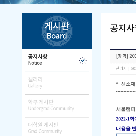
게시판
공지사
Board
공지사항
[장학] 2
Notice
관리자
|
50
갤러리
*
신소재공학
Gallery
-------------
학부 게시판
Undergrad Community
서울캠퍼스
2022-
대학원 게시판
내용을 
Grad Community