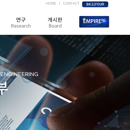
HOME
CONTACT
|
BK21FOUR
연구
게시판
Research
Board
D ENGINEERING
부