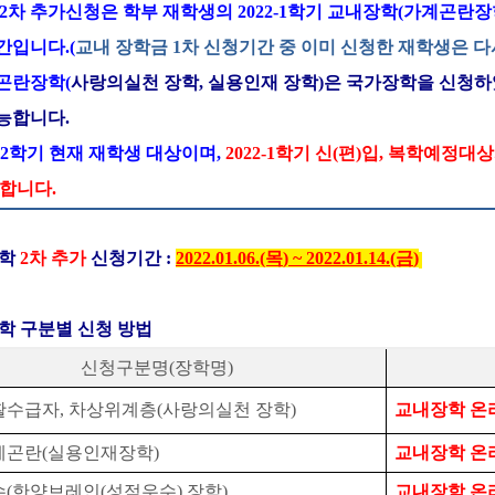
2
차 추가신청은 학부 재학생의
2022-1
학기 교내장학
(
가계곤란장
간입니다
.(
교내 장학금
1
차 신청기간 중 이미 신청한 재학생은 다
곤란장학
(
사랑의실천 장학
,
실용인재 장학
)
은 국가장학을 신청하
능합니다
.
-2
학기 현재 재학생 대상이며
,
2022-1
학기 신
(
편
)
입
,
복학예정대
 합니다
.
장학
2차 추가
신청기간
:
2022.01.06.(목
) ~ 2022.01.14.(금
)
장학 구분별 신청 방법
신청구분명(장학명)
활수급자
,
차상위계층
(
사랑의실천 장학
)
교내장학 온
계곤란
(
실용인재장학
)
교내장학 온
(한양브레인(성적우수) 장학)
교내장학 온