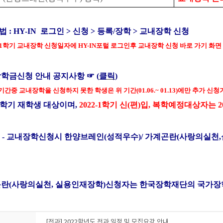
방법
: HY-IN 로그인 >
신청
>
등록/장학 > 교내장학 신청
1
학기 교내장학 신청일자에
HY-IN
포털 로그인후 교내장학 신청 바로 가기 화면
장학금신청 안내 공지사항
☞
(
클릭
)
기간중 교내장학을 신청하지 못한 학생은 위
기간
(01.06.~ 01.13)
에만 추가 신
학기 재학생 대상이며
,
2022-1
학기 신
(
편
)
입
,
복학예정대상자는
2
 -
교내장학신청시 한양브레인
(
성적우수
)/
가계곤란
(
사랑의실천
,
곤란
(
사랑의실천
,
실용인재장학
)
신청자는 한국장학재단의 국가장
[전과] 2022학년도 전과 일정 및 모집요강 안내