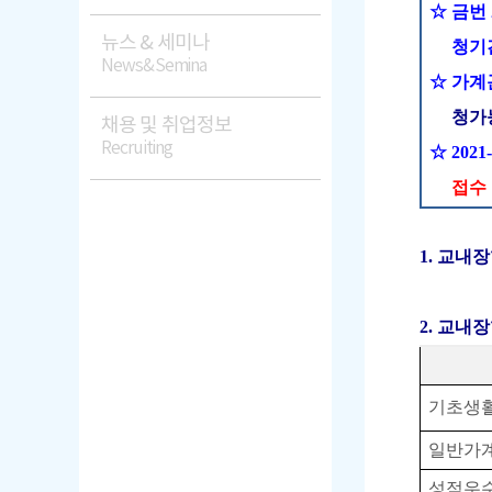
☆
금번
뉴스 & 세미나
청기
News&Semina
☆
가계
청가
채용 및 취업정보
Recruiting
☆
2021
접수
1.
교내
2. 교내
기초생
일반가
성적우수